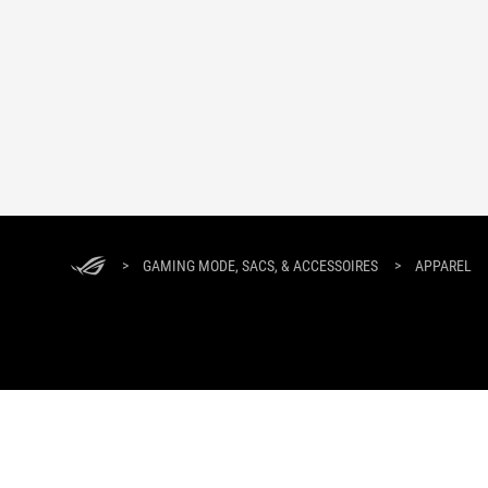
>
GAMING MODE, SACS, & ACCESSOIRES
>
APPAREL
À PROPOS DE ROG
ACCUEIL
NEWSROOM