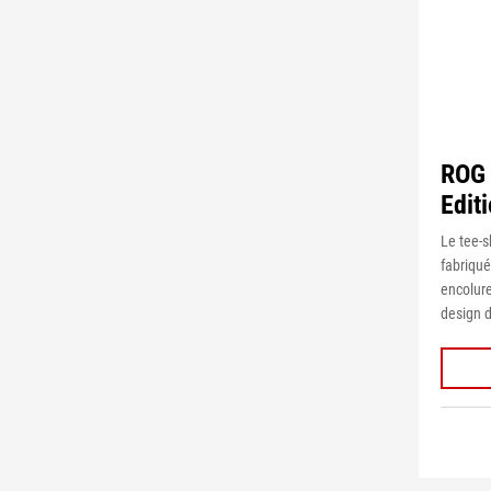
ROG 
Edit
Le tee-s
fabriqué
encolure
design d