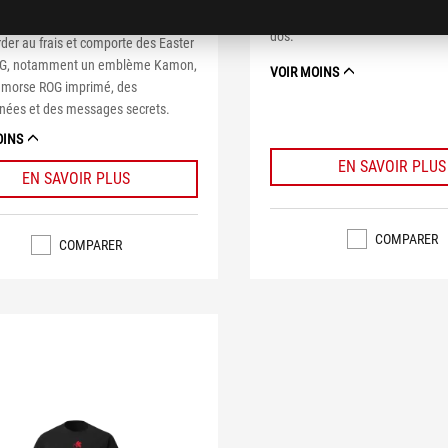
tions
et d'un logo ROG classique réflé
avec un traitement spécial pour
dos.
der au frais et comporte des Easter
G, notamment un emblème Kamon,
VOIR MOINS
 morse ROG imprimé, des
nées et des messages secrets.
OINS
EN SAVOIR PLUS
EN SAVOIR PLUS
COMPARER
COMPARER