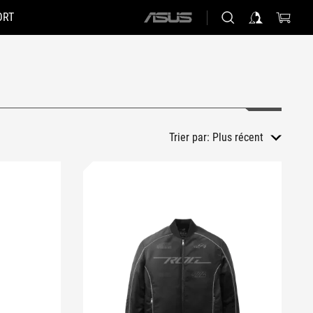
ORT
ASUS
home
logo
Trier par:
Plus récent