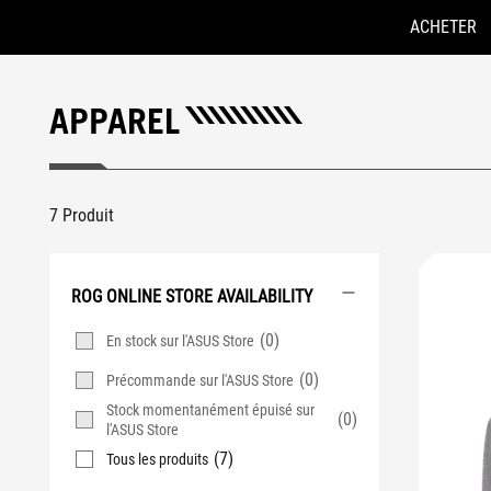
ACHETER
Accessibility links
Skip to content
Aide à l'accessibilité
Skip to Menu
ASUS Footer
APPAREL
7 Produit
ROG ONLINE STORE AVAILABILITY
(0)
En stock sur l'ASUS Store
(0)
Précommande sur l'ASUS Store
Stock momentanément épuisé sur
(0)
l'ASUS Store
(7)
Tous les produits