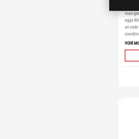
évalua
% coton 
vous gar
eggs RO
un code
coordon
VOIR M