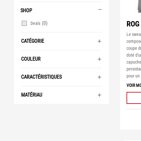
SHOP
ROG 
(0)
Deals
Le swea
CATÉGORIE
composé
coupe dr
doté d'
COULEUR
capuche 
persista
pour un 
CARACTÉRISTIQUES
VOIR M
MATÉRIAU