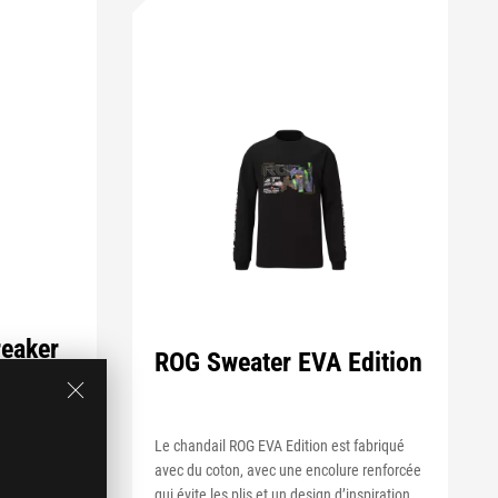
eaker
ROG Sweater EVA Edition
un vêtement
0 % polyester
Le chandail ROG EVA Edition est fabriqué
'une
avec du coton, avec une encolure renforcée
e l'espace
qui évite les plis et un design d’inspiration