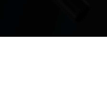
ASUS
Footer
>
GAMING R1 GLASSES IPD CAMERA
OBTENEZ LES DERNIÈRES OFFRES ET PLUS ENCORE
INSCRIPTION
À PROPOS DE ROG