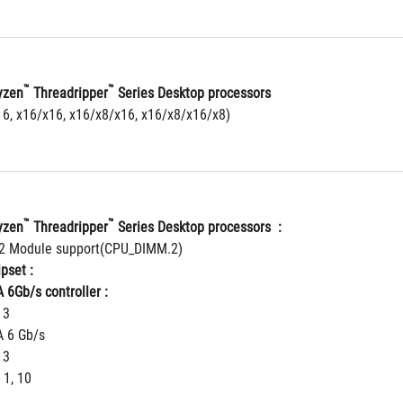
™
™
yzen
 Threadripper
 Series Desktop processors 
x16, x16/x16, x16/x8/x16, x16/x8/x16/x8)
™
™
yzen
 Threadripper
 Series Desktop processors  : 
2 Module support(CPU_DIMM.2)
set : 
 6Gb/s controller : 
 3
A 6 Gb/s
 3
 1, 10