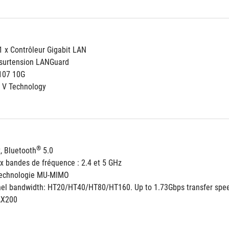
 1 x Contrôleur Gigabit LAN
isurtension LANGuard
107 10G
 V Technology
®
, Bluetooth
 5.0
x bandes de fréquence : 2.4 et 5 GHz
 technologie MU-MIMO
nel bandwidth: HT20/HT40/HT80/HT160. Up to 1.73Gbps transfer spe
 AX200