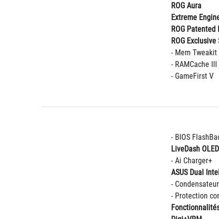
ROG Aura
Extreme Engine
ROG Patented 
ROG Exclusive 
- Mem Tweakit
- RAMCache III
- GameFirst V
- BIOS FlashBa
LiveDash OLED
- Ai Charger+
ASUS Dual Intel
- Condensateur
- Protection co
Fonctionnalité