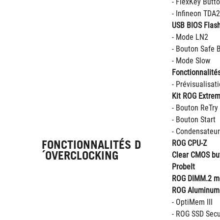
- FlexKey Butt
- Infineon TDA
USB BIOS Flas
- Mode LN2
- Bouton Safe 
- Mode Slow
Fonctionnalités
- Prévisualisat
Kit ROG Extrem
- Bouton ReTry
- Bouton Start
- Condensateur
FONCTIONNALITÉS D
ROG CPU-Z
´OVERCLOCKING
Clear CMOS bu
ProbeIt
ROG DIMM.2 mo
ROG Aluminum 
- OptiMem III
- ROG SSD Secu