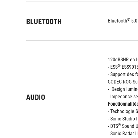
BLUETOOTH
®
Bluetooth
 5.0
120dBSNR en le
®
- ESS
 ESS901
- Support des f
CODEC ROG Sup
-  Design lumin
AUDIO
- Impedance sen
Fonctionnalités
- Technologie 
- Sonic Studio I
®
- DTS
 Sound 
- Sonic Radar II