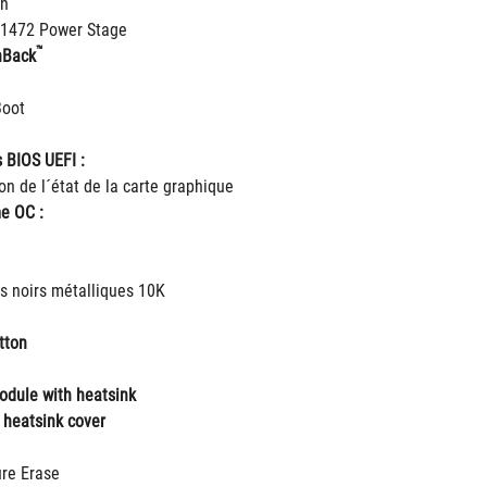
on
21472 Power Stage
™
hBack
Boot
 BIOS UEFI :
ion de l´état de la carte graphique
e OC :
s noirs métalliques 10K
tton
dule with heatsink
heatsink cover
re Erase