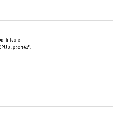
op  Intégré
 CPU supportés".