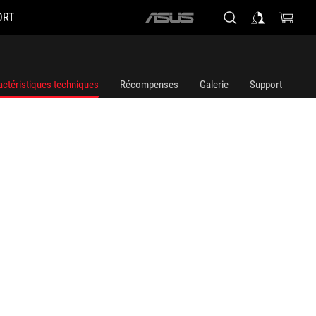
ORT
ASUS
home
logo
actéristiques techniques
Récompenses
Galerie
Support