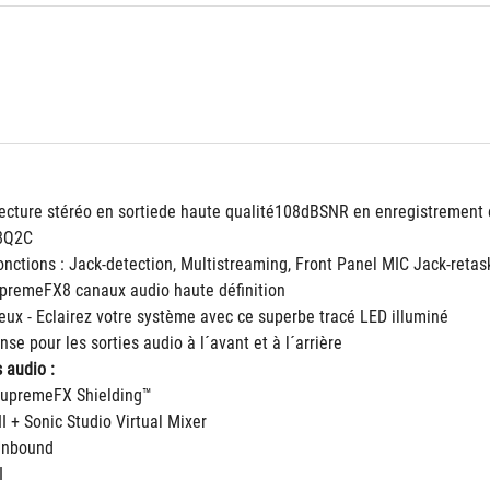
cture stéréo en sortiede haute qualité108dBSNR en enregistrement 
8Q2C
onctions : Jack-detection, Multistreaming, Front Panel MIC Jack-retas
remeFX8 canaux audio haute définition
eux - Eclairez votre système avec ce superbe tracé LED illuminé
se pour les sorties audio à l´avant et à l´arrière
 audio :
SupremeFX Shielding™
II + Sonic Studio Virtual Mixer
Unbound
I