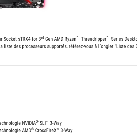
rd
™
™
r Socket sTRX4 for 3
 Gen AMD Ryzen
  Threadripper
  Series Deskt
la liste des processeurs supportés, référez-vous à l´onglet "Liste des
®
technologie NVIDIA
 SLI™ 3-Way
®
technologie AMD
 CrossFireX™ 3-Way