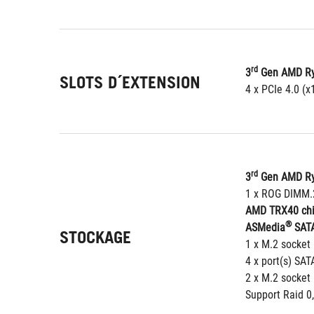
rd
3
 Gen AMD R
SLOTS D´EXTENSION
4 x PCIe 4.0 (
rd
3
 Gen AMD R
1 x ROG DIMM.
AMD TRX40 chip
®
ASMedia
 SATA
STOCKAGE
1 x M.2 socket 
4 x port(s) SAT
2 x M.2 socket 
Support Raid 0,