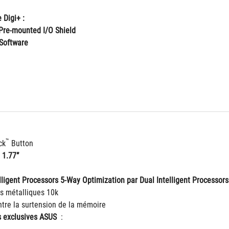
 Digi+ :
Pre-mounted I/O Shield
Software
™
ck
 Button
 1.77”
ligent Processors 5-Way Optimization par Dual Intelligent Processors 
s métalliques 10k
ntre la surtension de la mémoire
s exclusives ASUS 
 :