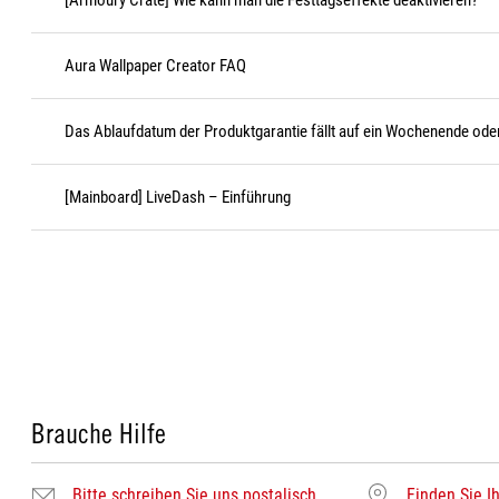
[Armoury Crate] Wie kann man die Festtagseffekte deaktivieren?
Aura Wallpaper Creator FAQ
Das Ablaufdatum der Produktgarantie fällt auf ein Wochenende oder
[Mainboard] LiveDash – Einführung
Brauche Hilfe
Bitte schreiben Sie uns postalisch.
Finden Sie Ih