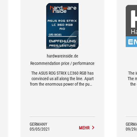
hardwareinside.de
Recommendation price / performance
The ASUS ROG STRIX LC360 RGB has
The i
convinced us all along the line. Apart
The m
from the enormous power of the pump
the 
and the fans, it is a feast for the eyes
in terms of workmanship, performance
and color play.
GERMANY
GERM
MEHR
05/05/2021
09/29