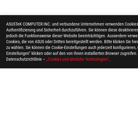
ASUSTeK COMPUTER INC. und verbundene Unternehmen verwenden Cookies un
Authentifizierung und Sicherheit durchzuführen. Sie können diese deaktiviere
jedoch die Funktionsweise dieser Website beeinträchtigen. Ausserdem verwe
Cookies, die von ASUS oder Dritten bereitgestellt werden. Bitte klicken Sie hi
zu wählen. Sie können die Cookie-Einstellungen auch jederzeit konfigurieren,
Einstellungen“ klicken oder auf den von Ihnen installierten Browser zugreifen
Datenschutzrichtlinie –
„Cookies und ähnliche Technologien“
.
ASUS
Footer
>
GAMING KÜHLUNG
>
ROG STRIX LC
>
ROG STRIX 
ÜBER ROG
HOME
NEWSROOM
HILFE ZUR BARRIE