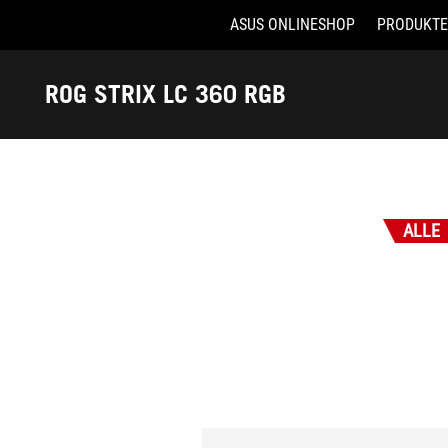
ASUS ONLINESHOP
PRODUKTE
Accessibility links
Skip to content
Accessibility Help
Skip to Menu
ASUS Footer
ROG STRIX LC 360 RGB
-
Auszeichnungen
ALLE