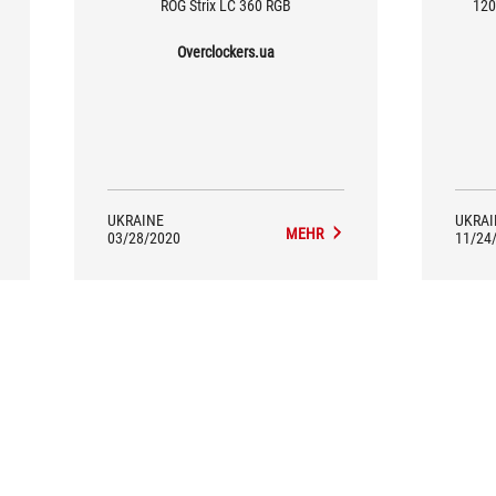
ROG Strix LC 360 RGB
120-
powerf
qu
Overclockers.ua
UKRAINE
UKRAI
MEHR
03/28/2020
11/24