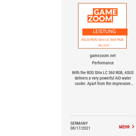
gamezoom.net
Performance
With the ROG Strix LC 360 RGB, ASUS
delivers a very powerful AiO water
cooler. Apart from the impressive
cooling performance, the build quality,
looks (customizable RGB lighting) and
the secure mounting system are very
appealing.
GERMANY
MEHR
08/17/2021