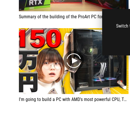
Summary of the building of the ProArt PC for my video editor !
Switch 
play
I'm going to build a PC with AMD's most powerful CPU, Threadripper 3995WX, and my hands will shake...