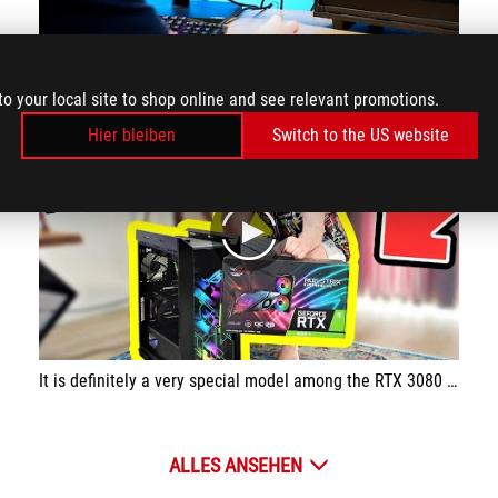
What's the result of my video editor's ProArt PC ?
to your local site to shop online and see relevant promotions.
Hier bleiben
Switch to the US website
play
It is definitely a very special model among the RTX 3080 Ti models. A very successful graphics card has emerged with its stylish design and excellent cooling that does not exceed 60 degrees.
ALLES ANSEHEN