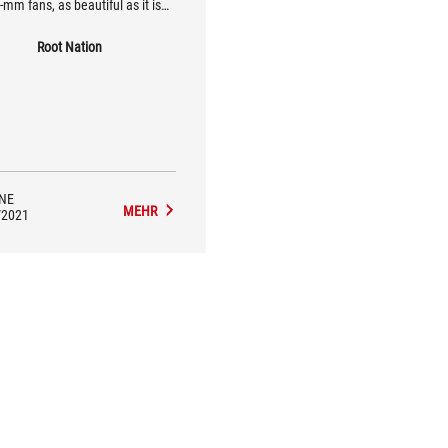
mm fans, as beautiful as it is
ul. And one of the few that can
ench the fervor of the silicon
Root Nation
flagship Alder Lake.
NE
MEHR
/2021