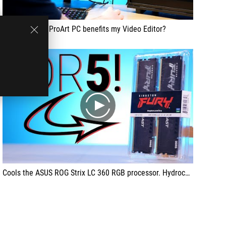
How does the ProArt PC benefits my Video Editor?
play
Cools the ASUS ROG Strix LC 360 RGB processor. Hydrocephalus on three 120-mm fans, as beautiful as it is powerful. And one of the few that can quench the fervor of the silicon flagship Alder Lake.