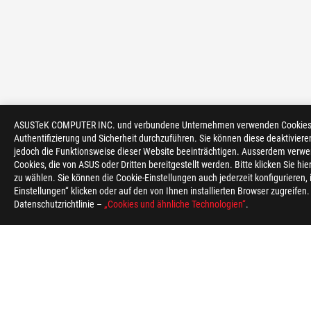
ASUSTeK COMPUTER INC. und verbundene Unternehmen verwenden Cookies un
Authentifizierung und Sicherheit durchzuführen. Sie können diese deaktiviere
>
GAMING GAMING HANDHELDS
>
ACCESSORIES
jedoch die Funktionsweise dieser Website beeinträchtigen. Ausserdem verwe
Cookies, die von ASUS oder Dritten bereitgestellt werden. Bitte klicken Sie hi
zu wählen. Sie können die Cookie-Einstellungen auch jederzeit konfigurieren,
Einstellungen“ klicken oder auf den von Ihnen installierten Browser zugreifen
Datenschutzrichtlinie –
„Cookies und ähnliche Technologien“
.
ÜBER ROG
HOME
NEWSROOM
HILFE ZUR BARRIE
Switzerland/Deutsch