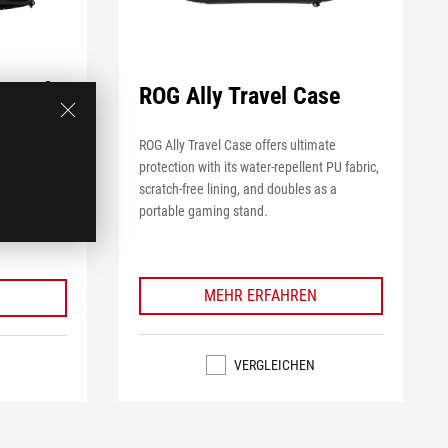
 Hard
ROG Ally Travel Case
ROG Ally Travel Case offers ultimate
ltimate
protection with its water-repellent PU fabric,
ellent PU,
scratch-free lining, and doubles as a
storage for
portable gaming stand.
MEHR ERFAHREN
N
VERGLEICHEN