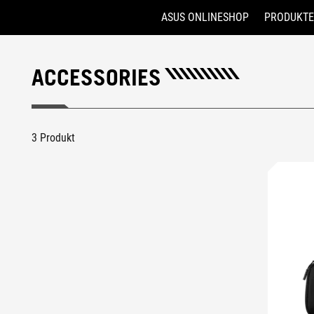
ASUS ONLINESHOP
PRODUKTE
Accessibility links
Skip to content
Accessibility Help
Skip to Menu
ASUS Footer
ACCESSORIES
3 Produkt