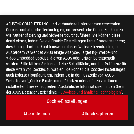
ASUSTeK COMPUTER INC. und verbundene Unternehmen verwenden
Cookies und ähnliche Technologien, um wesentliche Online-Funktionen
wie Authentifizierung und Sicherheit durchzuführen. Sie können diese
deaktivieren, indem Sie die Cookie-Einstellungen Ihres Browsers ändern;
dies kann jedoch die Funktionsweise dieser Website beeinträchtigen.
Ausserdem verwendet ASUS einige Analyse-, Targeting-/Werbe- und
Video-Embedded-Cookies, die von ASUS oder Dritten bereitgestellt
werden. Bitte klicken Sie hier auf eine Schaltfläche, um Ihre Präferenz für
diese Arten von Cookies zu wählen. Sie können die Cookie-Einstellungen
auch jederzeit konfigurieren, indem Sie in der Fusszeile von ASUS-
Websites auf „Cookie-Einstellungen“ klicken oder auf den von Ihnen
installierten Browser zugreifen. Ausführliche Informationen finden Sie in
ASUS
der ASUS-Datenschutzrichtlinie –
„Cookies und ähnliche Technologien“
.
Footer
>
GAMING LAPTOPS
>
LAPTOPS FILTER
Cookie-Einstellungen
>
ROG FLOW Z13-KJP
GALLERY
Alle ablehnen
Alle akzeptieren
ERHALTEN SIE DIE NEUESTEN ANGEBOTE UND MEHR