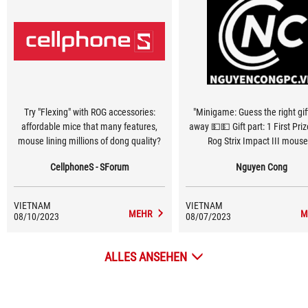
Try "Flexing" with ROG accessories:
"Minigame: Guess the right gift
affordable mice that many features,
away 💵💵 Gift part: 1 First Pri
mouse lining millions of dong quality?
Rog Strix Impact III mouse
consolation prizes: Each prize a
CellphoneS - SForum
Nguyen Cong
class Nguyen Cong Handboo
VIETNAM
VIETNAM
MEHR
M
08/10/2023
08/07/2023
ALLES ANSEHEN