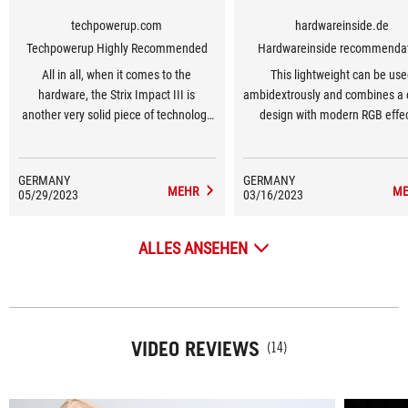
techpowerup.com
hardwareinside.de
Techpowerup Highly Recommended
Hardwareinside recommenda
All in all, when it comes to the
This lightweight can be us
hardware, the Strix Impact III is
ambidextrously and combines a 
another very solid piece of technology
design with modern RGB effec
from ASUS.
GERMANY
GERMANY
MEHR
ME
05/29/2023
03/16/2023
ALLES ANSEHEN
VIDEO REVIEWS
(14)