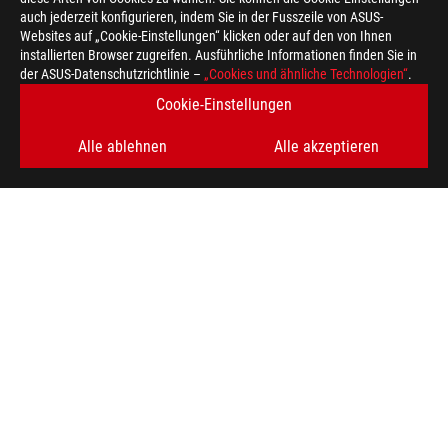
auch jederzeit konfigurieren, indem Sie in der Fusszeile von ASUS-
Websites auf „Cookie-Einstellungen“ klicken oder auf den von Ihnen
installierten Browser zugreifen. Ausführliche Informationen finden Sie in
der ASUS-Datenschutzrichtlinie –
„Cookies und ähnliche Technologien“
.
Cookie-Einstellungen
Alle ablehnen
Alle akzeptieren
ASUS
Footer
>
GAMING MÄUSE & MAUSPADS
>
BEIDHÄNDIG
>
ROG STRIX IMPACT III GAMING MOUSE
AWARD
ERHALTEN SIE DIE NEUESTEN ANGEBOTE UND MEHR
REGISTRIEREN