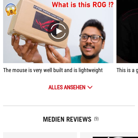
play
The mouse is very well built and is lightweight
This is a great
ALLES ANSEHEN
MEDIEN REVIEWS
(9)