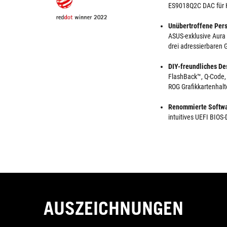
ES9018Q2C DAC für H
Unübertroffene Per
ASUS-exklusive Aura
drei adressierbaren
DIY-freundliches De
FlashBack™, Q-Code, 
ROG Grafikkartenhalt
Renommierte Softwa
intuitives UEFI BIO
AUSZEICHNUNGEN