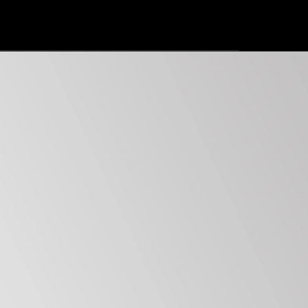
問
with
う
easy
賢
video
者
card
の
removal
石