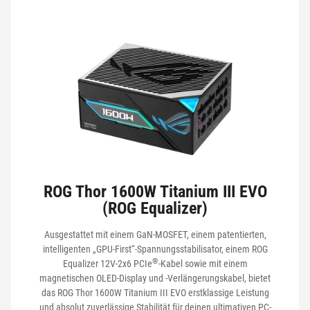
MODULAR
ANZAHL DER PCI-E KONNEKTOREN
ABMESSUNGEN (LÄNGE)
OLED DISPLAY
ROG Thor 1600W Titanium III EVO
(ROG Equalizer)
SERIE
Ausgestattet mit einem GaN-MOSFET, einem patentierten,
intelligenten „GPU-First“-Spannungsstabilisator, einem ROG
CYBENETICS NOISE LEVEL CERTIFICATION
®
Equalizer 12V-2x6 PCIe
-Kabel sowie mit einem
magnetischen OLED-Display und -Verlängerungskabel, bietet
das ROG Thor 1600W Titanium III EVO erstklassige Leistung
und absolut zuverlässige Stabilität für deinen ultimativen PC-