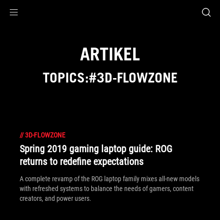
Accessibility links
Skip to content
Accessibility Help
Skip to Menu
ASUS Footer
ARTIKEL
TOPICS:#3D-FLOWZONE
//
3D-FLOWZONE
Spring 2019 gaming laptop guide: ROG
returns to redefine expectations
A complete revamp of the ROG laptop family mixes all-new models
with refreshed systems to balance the needs of gamers, content
creators, and power users.