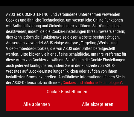
ASUSTeK COMPUTER INC. und verbundene Unternehmen verwenden
Cookies und ähnliche Technologien, um wesentliche Online-Funktionen
wie Authentifizierung und Sicherheit durchzuführen. Sie können diese
deaktivieren, indem Sie die Cookie-Einstellungen Ihres Browsers ändern;
dies kann jedoch die Funktionsweise dieser Website beeinträchtigen.
Ausserdem verwendet ASUS einige Analyse-, Targeting-/Werbe- und
Video-Embedded-Cookies, die von ASUS oder Dritten bereitgestellt
werden. Bitte klicken Sie hier auf eine Schaltfläche, um Ihre Präferenz für
>
GAMING 3D FLOWZONE
diese Arten von Cookies zu wählen. Sie können die Cookie-Einstellungen
auch jederzeit konfigurieren, indem Sie in der Fusszeile von ASUS-
Websites auf „Cookie-Einstellungen“ klicken oder auf den von Ihnen
installierten Browser zugreifen. Ausführliche Informationen finden Sie in
ERHALTEN SIE DIE NEUESTEN ANGEBOTE UND MEHR
der ASUS-Datenschutzrichtlinie –
„Cookies und ähnliche Technologien“
.
Cookie-Einstellungen
REGISTRIEREN
Alle ablehnen
Alle akzeptieren
ÜBER ROG
HOME