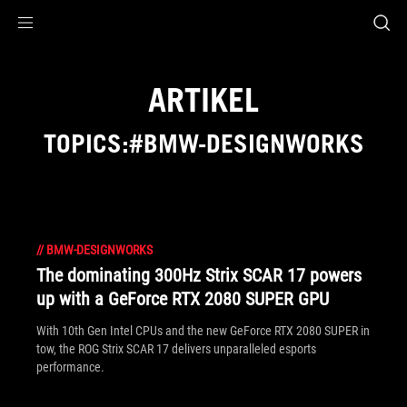
Accessibility links
Skip to content
Accessibility Help
Skip to Menu
ASUS Footer
ARTIKEL
TOPICS:#BMW-DESIGNWORKS
//
BMW-DESIGNWORKS
The dominating 300Hz Strix SCAR 17 powers
up with a GeForce RTX 2080 SUPER GPU
With 10th Gen Intel CPUs and the new GeForce RTX 2080 SUPER in
tow, the ROG Strix SCAR 17 delivers unparalleled esports
performance.