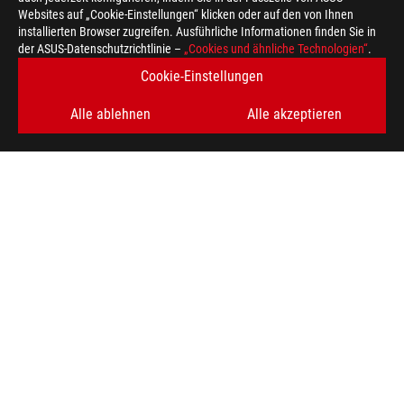
Websites auf „Cookie-Einstellungen“ klicken oder auf den von Ihnen
installierten Browser zugreifen. Ausführliche Informationen finden Sie in
ERHALTEN SIE DIE NEUESTEN ANGEBOTE UND MEHR
der ASUS-Datenschutzrichtlinie –
„Cookies und ähnliche Technologien“
.
Cookie-Einstellungen
REGISTRIEREN
Alle ablehnen
Alle akzeptieren
ÜBER ROG
HOME
NEWSROOM
HILFE ZUR BARRIEREFREIHEIT
facebook
twitter
discord
youtube
twitch
instagram
tiktok
threads
Switzerland/Deutsch