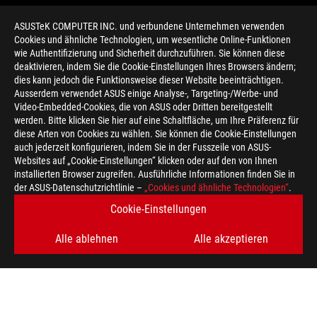
ASUSTeK COMPUTER INC. und verbundene Unternehmen verwenden
Cookies und ähnliche Technologien, um wesentliche Online-Funktionen
wie Authentifizierung und Sicherheit durchzuführen. Sie können diese
deaktivieren, indem Sie die Cookie-Einstellungen Ihres Browsers ändern;
dies kann jedoch die Funktionsweise dieser Website beeinträchtigen.
Ausserdem verwendet ASUS einige Analyse-, Targeting-/Werbe- und
Video-Embedded-Cookies, die von ASUS oder Dritten bereitgestellt
werden. Bitte klicken Sie hier auf eine Schaltfläche, um Ihre Präferenz für
>
GAMING HEADSETS
diese Arten von Cookies zu wählen. Sie können die Cookie-Einstellungen
auch jederzeit konfigurieren, indem Sie in der Fusszeile von ASUS-
Websites auf „Cookie-Einstellungen“ klicken oder auf den von Ihnen
installierten Browser zugreifen. Ausführliche Informationen finden Sie in
ERHALTEN SIE DIE NEUESTEN ANGEBOTE UND MEHR
der ASUS-Datenschutzrichtlinie –
„Cookies und ähnliche Technologien“
.
Cookie-Einstellungen
REGISTRIEREN
Alle ablehnen
Alle akzeptieren
ÜBER ROG
HOME
NEWSROOM