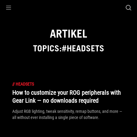
Accessibility links
Skip to content
Accessibility Help
Skip to Menu
ASUS Footer
ARTIKEL
TOPICS:#HEADSETS
//
HEADSETS
How to customize your ROG peripherals with
Gear Link — no downloads required
Adjust RGB lighting, tweak sensitivity, remap buttons, and more —
all without ever installing a single piece of software.