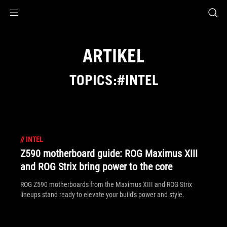
Accessibility links
Skip to content
Accessibility Help
Skip to Menu
ASUS Footer
ARTIKEL
TOPICS:#INTEL
//
INTEL
Z590 motherboard guide: ROG Maximus XIII
and ROG Strix bring power to the core
ROG Z590 motherboards from the Maximus XIII and ROG Strix
lineups stand ready to elevate your build's power and style.