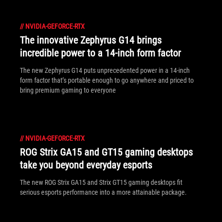
//
NVIDIA-GEFORCE-RTX
The innovative Zephyrus G14 brings
incredible power to a 14-inch form factor
The new Zephyrus G14 puts unprecedented power in a 14-inch
form factor that’s portable enough to go anywhere and priced to
bring premium gaming to everyone
//
NVIDIA-GEFORCE-RTX
ROG Strix GA15 and GT15 gaming desktops
take you beyond everyday esports
The new ROG Strix GA15 and Strix GT15 gaming desktops fit
serious esports performance into a more attainable package.