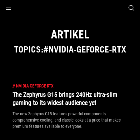
Accessibility links
Skip to content
Accessibility Help
Skip to Menu
ASUS Footer
ARTIKEL
TOPICS:#NVIDIA-GEFORCE-RTX
//
NVIDIA-GEFORCE-RTX
The Zephyrus G15 brings 240Hz ultra-slim
gaming to its widest audience yet
The new Zephyrus G15 features powerful components,
comprehensive cooling, and classic looks at a price that makes
premium features available to everyone.