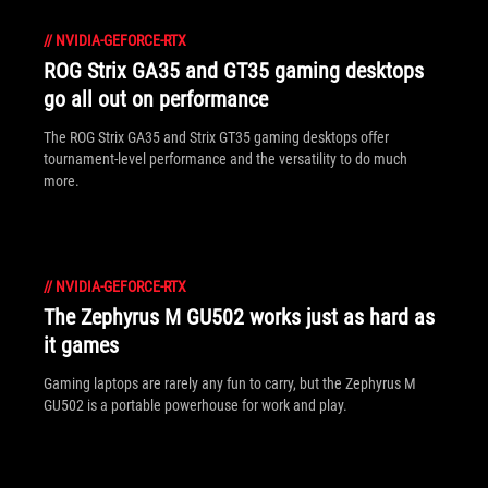
//
NVIDIA-GEFORCE-RTX
ROG Strix GA35 and GT35 gaming desktops
go all out on performance
The ROG Strix GA35 and Strix GT35 gaming desktops offer
tournament-level performance and the versatility to do much
more.
//
NVIDIA-GEFORCE-RTX
The Zephyrus M GU502 works just as hard as
it games
Gaming laptops are rarely any fun to carry, but the Zephyrus M
GU502 is a portable powerhouse for work and play.