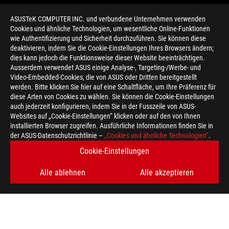
ASUSTeK COMPUTER INC. und verbundene Unternehmen verwenden
Cookies und ähnliche Technologien, um wesentliche Online-Funktionen
wie Authentifizierung und Sicherheit durchzuführen. Sie können diese
deaktivieren, indem Sie die Cookie-Einstellungen Ihres Browsers ändern;
dies kann jedoch die Funktionsweise dieser Website beeinträchtigen.
Ausserdem verwendet ASUS einige Analyse-, Targeting-/Werbe- und
Video-Embedded-Cookies, die von ASUS oder Dritten bereitgestellt
werden. Bitte klicken Sie hier auf eine Schaltfläche, um Ihre Präferenz für
>
GAMING ROG SWIFT 360
diese Arten von Cookies zu wählen. Sie können die Cookie-Einstellungen
auch jederzeit konfigurieren, indem Sie in der Fusszeile von ASUS-
Websites auf „Cookie-Einstellungen“ klicken oder auf den von Ihnen
installierten Browser zugreifen. Ausführliche Informationen finden Sie in
ERHALTEN SIE DIE NEUESTEN ANGEBOTE UND MEHR
der ASUS-Datenschutzrichtlinie –
„Cookies und ähnliche Technologien“
.
Cookie-Einstellungen
REGISTRIEREN
Alle ablehnen
Alle akzeptieren
ÜBER ROG
HOME
NEWSROOM