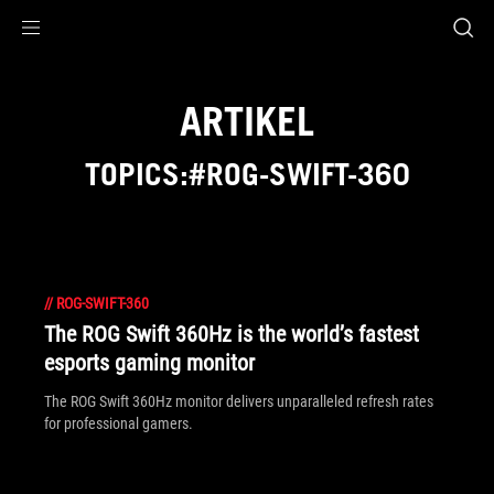
Accessibility links
Skip to content
Accessibility Help
Skip to Menu
ASUS Footer
ARTIKEL
TOPICS:#ROG-SWIFT-360
//
ROG-SWIFT-360
The ROG Swift 360Hz is the world’s fastest
esports gaming monitor
The ROG Swift 360Hz monitor delivers unparalleled refresh rates
for professional gamers.