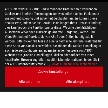
ASUSTeK COMPUTER INC. und verbundene Unternehmen verwenden
Cookies und ähnliche Technologien, um wesentliche Online-Funktionen
wie Authentifizierung und Sicherheit durchzuführen. Sie können diese
deaktivieren, indem Sie die Cookie-Einstellungen Ihres Browsers ändern;
dies kann jedoch die Funktionsweise dieser Website beeinträchtigen.
Ausserdem verwendet ASUS einige Analyse-, Targeting-/Werbe- und
Video-Embedded-Cookies, die von ASUS oder Dritten bereitgestellt
werden. Bitte klicken Sie hier auf eine Schaltfläche, um Ihre Präferenz für
>
GAMING RTX
diese Arten von Cookies zu wählen. Sie können die Cookie-Einstellungen
auch jederzeit konfigurieren, indem Sie in der Fusszeile von ASUS-
Websites auf „Cookie-Einstellungen“ klicken oder auf den von Ihnen
installierten Browser zugreifen. Ausführliche Informationen finden Sie in
ERHALTEN SIE DIE NEUESTEN ANGEBOTE UND MEHR
der ASUS-Datenschutzrichtlinie –
„Cookies und ähnliche Technologien“
.
Cookie-Einstellungen
REGISTRIEREN
Alle ablehnen
Alle akzeptieren
ÜBER ROG
HOME
NEWSROOM