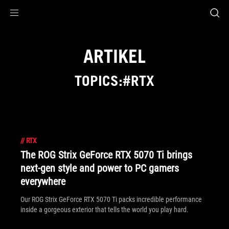
Accessibility links
Skip to content
Accessibility Help
Skip to Menu
ASUS Footer
ARTIKEL
TOPICS:#RTX
//
RTX
The ROG Strix GeForce RTX 5070 Ti brings
next-gen style and power to PC gamers
everywhere
Our ROG Strix GeForce RTX 5070 Ti packs incredible performance
inside a gorgeous exterior that tells the world you play hard.