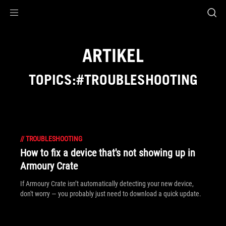
Accessibility links
Skip to content
Accessibility Help
Skip to Menu
ASUS Footer
ARTIKEL
TOPICS:#TROUBLESHOOTING
//
TROUBLESHOOTING
How to fix a device that's not showing up in
Armoury Crate
If Armoury Crate isn’t automatically detecting your new device,
don't worry — you probably just need to download a quick update.