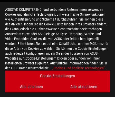
ASUSTeK COMPUTER INC. und verbundene Unternehmen verwenden
Cookies und ähnliche Technologien, um wesentliche Online-Funktionen
wie Authentifizierung und Sicherheit durchzuführen. Sie können diese
deaktivieren, indem Sie die Cookie-Einstellungen Ihres Browsers ändern;
dies kann jedoch die Funktionsweise dieser Website beeinträchtigen.
Ausserdem verwendet ASUS einige Analyse-, Targeting-/Werbe- und
Video-Embedded-Cookies, die von ASUS oder Dritten bereitgestellt
werden. Bitte klicken Sie hier auf eine Schaltfläche, um Ihre Präferenz für
>
GAMING TROUBLESHOOTING
diese Arten von Cookies zu wählen. Sie können die Cookie-Einstellungen
auch jederzeit konfigurieren, indem Sie in der Fusszeile von ASUS-
Websites auf „Cookie-Einstellungen“ klicken oder auf den von Ihnen
installierten Browser zugreifen. Ausführliche Informationen finden Sie in
ERHALTEN SIE DIE NEUESTEN ANGEBOTE UND MEHR
der ASUS-Datenschutzrichtlinie –
„Cookies und ähnliche Technologien“
.
Cookie-Einstellungen
REGISTRIEREN
Alle ablehnen
Alle akzeptieren
ÜBER ROG
HOME
NEWSROOM