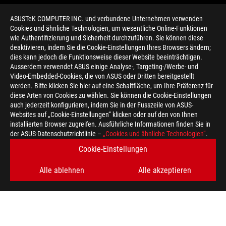
ASUSTeK COMPUTER INC. und verbundene Unternehmen verwenden
Cookies und ähnliche Technologien, um wesentliche Online-Funktionen
wie Authentifizierung und Sicherheit durchzuführen. Sie können diese
deaktivieren, indem Sie die Cookie-Einstellungen Ihres Browsers ändern;
dies kann jedoch die Funktionsweise dieser Website beeinträchtigen.
Ausserdem verwendet ASUS einige Analyse-, Targeting-/Werbe- und
Video-Embedded-Cookies, die von ASUS oder Dritten bereitgestellt
werden. Bitte klicken Sie hier auf eine Schaltfläche, um Ihre Präferenz für
>
GAMING TUF GAMING X3
diese Arten von Cookies zu wählen. Sie können die Cookie-Einstellungen
auch jederzeit konfigurieren, indem Sie in der Fusszeile von ASUS-
Websites auf „Cookie-Einstellungen“ klicken oder auf den von Ihnen
installierten Browser zugreifen. Ausführliche Informationen finden Sie in
ERHALTEN SIE DIE NEUESTEN ANGEBOTE UND MEHR
der ASUS-Datenschutzrichtlinie –
„Cookies und ähnliche Technologien“
.
Cookie-Einstellungen
REGISTRIEREN
Alle ablehnen
Alle akzeptieren
ÜBER ROG
HOME
NEWSROOM