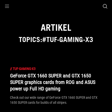
Accessibility links
Skip to content
Accessibility Help
Skip to Menu
ASUS Footer
ARTIKEL
TOPICS:#TUF-GAMING-X3
//
TUF-GAMING-X3
GeForce GTX 1660 SUPER and GTX 1650
SUPER graphics cards from ROG and ASUS
power up Full HD gaming
Check out our wide range of GeForce GTX 1660 SUPER and GTX
1650 SUPER cards for builds of all stripes.