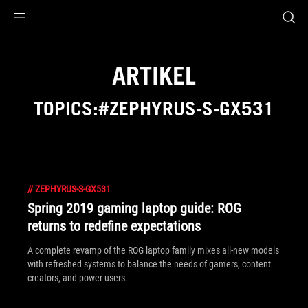
Accessibility links
Skip to content
Accessibility Help
Skip to Menu
ASUS Footer
ARTIKEL
TOPICS:#ZEPHYRUS-S-GX531
//
ZEPHYRUS-S-GX531
Spring 2019 gaming laptop guide: ROG
returns to redefine expectations
A complete revamp of the ROG laptop family mixes all-new models
with refreshed systems to balance the needs of gamers, content
creators, and power users.