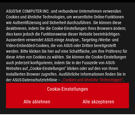
ASUSTeK COMPUTER INC. und verbundene Unternehmen verwenden
Cookies und ähnliche Technologien, um wesentliche Online-Funktionen
wie Authentifizierung und Sicherheit durchzuführen. Sie können diese
deaktivieren, indem Sie die Cookie-Einstellungen Ihres Browsers ändern;
dies kann jedoch die Funktionsweise dieser Website beeinträchtigen.
Ausserdem verwendet ASUS einige Analyse-, Targeting-/Werbe- und
Video-Embedded-Cookies, die von ASUS oder Dritten bereitgestellt
werden. Bitte klicken Sie hier auf eine Schaltfläche, um Ihre Präferenz für
>
GAMING ZEPHYRUS S GX531
diese Arten von Cookies zu wählen. Sie können die Cookie-Einstellungen
auch jederzeit konfigurieren, indem Sie in der Fusszeile von ASUS-
Websites auf „Cookie-Einstellungen“ klicken oder auf den von Ihnen
installierten Browser zugreifen. Ausführliche Informationen finden Sie in
ERHALTEN SIE DIE NEUESTEN ANGEBOTE UND MEHR
der ASUS-Datenschutzrichtlinie –
„Cookies und ähnliche Technologien“
.
Cookie-Einstellungen
REGISTRIEREN
Alle ablehnen
Alle akzeptieren
ÜBER ROG
HOME
NEWSROOM