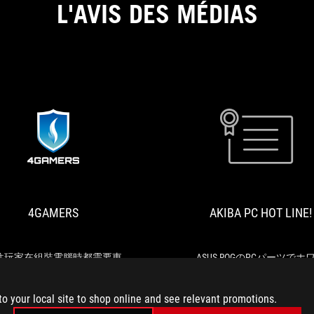
L'AVIS DES MÉDIAS
4GAMERS
以
往
玩
家
4GAMERS
AKIBA PC HOT LINE!
在
組
裝
電
往玩家在組裝電腦時都需要東
ASUS ROGのPCパーツでホ
腦
西跑尋找適合的零組件信仰，
ト×ハイエンドなゲーミング
時
次的 ROG Strix Helios White
を組んでみた
to your local site to shop online and see relevant promotions.
都
ition 潮競白電競主機雖然並未