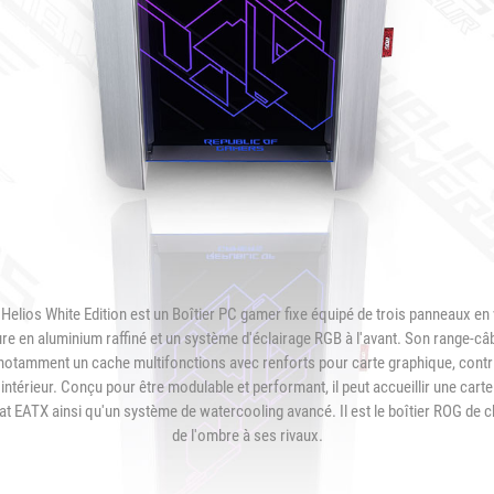
機
套
裝，
但
玩
家
可
以
依
照
這
次
介
紹
Helios White Edition est un Boîtier PC gamer fixe équipé de trois panneaux en
的
re en aluminium raffiné et un système d'éclairage RGB à l'avant. Son range-câb
機
otamment un cache multifonctions avec renforts pour carte graphique, contr
種
intérieur. Conçu pour être modulable et performant, il peut accueillir une carte
為
t EATX ainsi qu'un système de watercooling avancé. Il est le boîtier ROG de c
藍
de l'ombre à ses rivaux.
本，
參