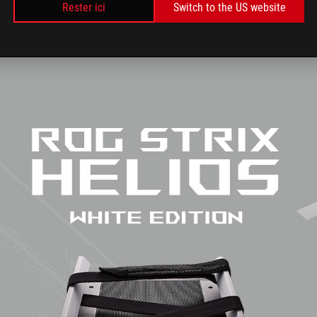
需
際在通路販售整機套裝，但玩
Rester ici
Switch to the US website
要
可以依照這次介紹的機種為藍
東
，參考我們配置並打造屬於自
奔
己的白色信仰主機。 另一方
西
，全白設計外觀在電競文化中
跑
眾非黑即紅的世界裡也格外吸
尋
，簡約外觀搭配整套白色電競
找
組件，讓整台主機非常有一致
適
，再搭配 RGB 燈效的輔助下
合
露出低調的華麗！ 高階處理
的
和顯示卡滿足玩家打 Game 需
零
內建 1TB NVMe PCIe SSD 兼
組
容量和讀寫速度、16GB DDR4
件
憶體對一般主流遊戲算是剛剛
信
， 850W 金牌電供應付遊戲或
仰，
創作者相關的不同高壓環境也
這
。 想打造出一台發揮信
次
和效能的電競主機，參考這台
的
G Strix Helios 潮境白水冷電競
ROG
機配置會是一個滿不錯的方
Strix
，論外觀有外觀、論效能也有
Helios
效能！