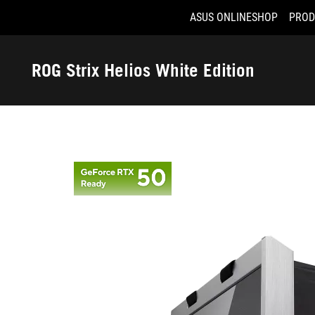
ASUS ONLINESHOP
PROD
Accessibility links
Aller au contenu
Accessibilité
Aller au Menu
ASUS Footer
ROG Strix Helios White Edition