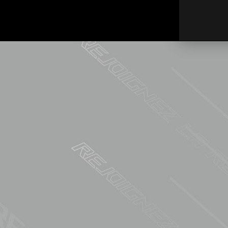
實
家
本
面
一
睛
零
性
顯
器
求，
顧
記
好
是
沒問題
仰
RO
主
向