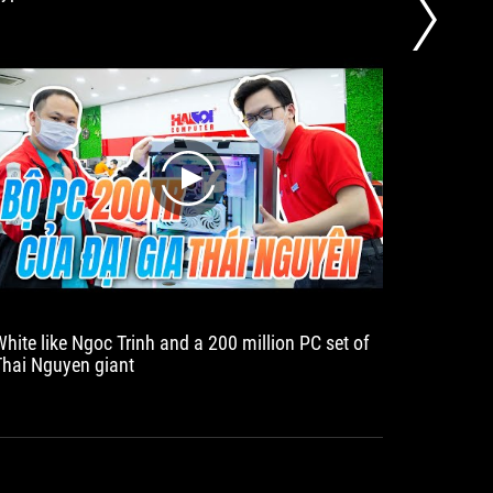
Phuc
play
White like Ngoc Trinh and a 200 million PC set of
Titan gi
Thai Nguyen giant