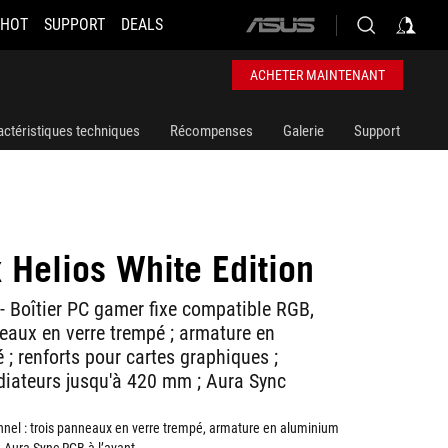
 HOT
SUPPORT
DEALS
ASUS
home
logo
ACHETER MAINTENANT
actéristiques techniques
Récompenses
Galerie
Support
 Helios White Edition
 - Boîtier PC gamer fixe compatible RGB,
aux en verre trempé ; armature en
 ; renforts pour cartes graphiques ;
diateurs jusqu'à 420 mm ; Aura Sync
nnel : trois panneaux en verre trempé, armature en aluminium