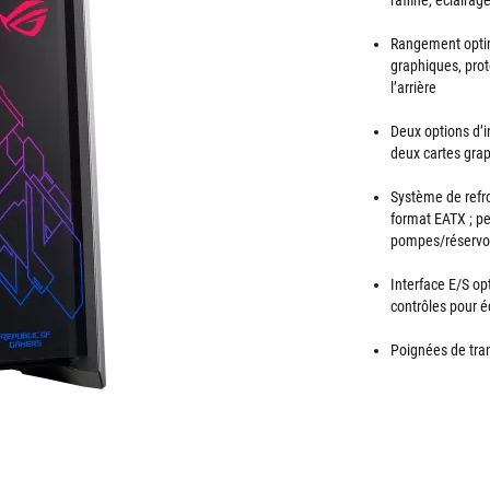
raffiné, éclaira
Rangement optima
graphiques, prot
l’arrière
Deux options d’i
deux cartes grap
Système de refr
format EATX ; pe
pompes/réservoi
Interface E/S op
contrôles pour é
Poignées de tra