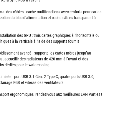
ge Aura Sync RGB à l’avant
l des câbles : cache multifonctions avec renforts pour cartes
ection du bloc d’alimentation et cache-câbles transparent à
nstallation des GPU : trois cartes graphiques à l’horizontale ou
hiques à la verticale à l’aide des supports fournis
oidissement avancé : supporte les cartes mères jusqu’au
ut accueillir des radiateurs de 420 mm à l’avant et des
rs dédiés pour le watercooling
timisée : port USB 3.1 Gén. 2 Type-C, quatre ports USB 3.0,
clairage RGB et vitesse des ventilateurs
nsport ergonomiques :rendez-vous aux meilleures LAN Parties !