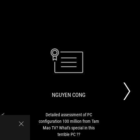
AKIBA
NGUYEN
ASUS
Detailed
PC
CONG
ROG
assessment
HOT
の
of
LINE!
PC
PC
NGUYEN CONG
パ
configuration
ー
100
ツ
million
で
from
ワイ
Detailed assessment of PC
A
ホ
Tam
PC
configuration 100 million from Tam
uniq
ワ
Mao
Mao TV? What's special in this
mad
イ
TV?
terrible PC ??
whi