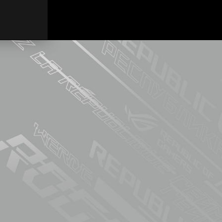
ト
What's
t
×
special
ハ
in
イ
this
エ
terrible
ン
PC
ド
??
な
ゲ
ー
ミ
ン
グ
PC
を
組
ん
で
み
た