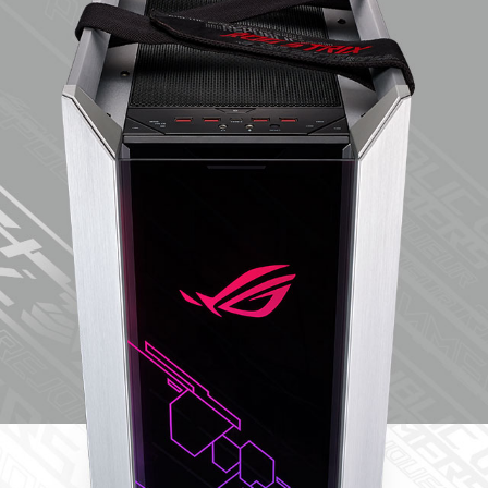
White
Edition
潮
競
白
電
競
主
機
雖
然
並
未
實
際
在
通
路
販
售
整