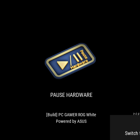
PAUSE
[Build]
HARDWARE
PC
GAMER
ROG
PAUSE HARDWARE
White
Powered
by
ASUS
[Build] PC GAMER ROG White
以
Powered by ASUS
奔
這
Switch 
Ed