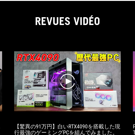
REVUES VIDÉO
play
2
【驚異の91万円】白いRTX4090を搭載した現
行最強のゲーミングPCを組んでみました。