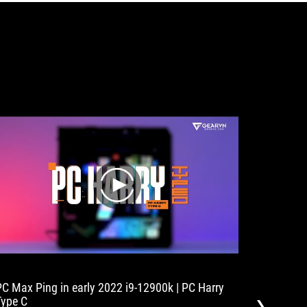
play
PC Max Ping in early 2022 i9-12900k | PC Harry
Let's ex
Type C
Asus Rog