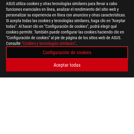
ASUS utiliza cookies y otras tecnologías similares para llevar a cabo
funciones esenciales en línea, analizar el rendimiento del sitio web y
personalizar su experiencia en línea con anuncios y otras características.
Si acepta todas las cookies y tecnologías similares, haga clic en "Aceptar
todas". Al hacer clic en "Configuración de cookies", podrá elegir qué
cookies permitir. También puede configurar las cookies haciendo clic en
"Configuración de cookies" al pie de página de los sitios web de ASUS.
ASUS
Consulte
"Cookies y tecnologías similares"
.
Footer
>
GAMING COOLING
>
ROG RYUJIN
>
ROG RYUJIN 240
Configuración de cookies
GALLERY
Aceptar todas
TIPO DE PAGO ADMITIDO
OBTÉN LAS ÚLTIMAS OFERTAS Y MÁS
REGISTRARSE
ACERCA DE ROG