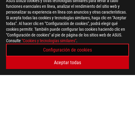
ASUS utiliza cookies y otras tecnologías similares para llevar a cabo
funciones esenciales en línea, analizar el rendimiento del sitio web y
personalizar su experiencia en línea con anuncios y otras características.
Si acepta todas las cookies y tecnologías similares, haga clic en "Aceptar
todas". Al hacer clic en "Configuración de cookies", podrá elegir qué
cookies permitir. También puede configurar las cookies haciendo clic en
"Configuración de cookies" al pie de página de los sitios web de ASUS.
ASUS
Consulte
"Cookies y tecnologías similares"
.
Footer
>
GAMING ESCRITORIO
>
ESCRITORIO FILTER
Configuración de cookies
>
ROG G22CH
GALLERY
Aceptar todas
TIPO DE PAGO ADMITIDO
OBTÉN LAS ÚLTIMAS OFERTAS Y MÁS
REGISTRARSE
ACERCA DE ROG