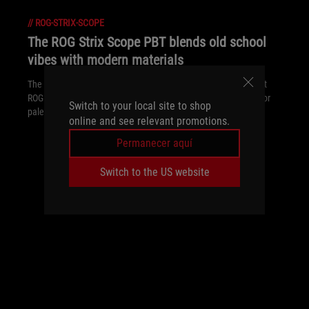
//
ROG-STRIX-SCOPE
The ROG Strix Scope PBT blends old school
vibes with modern materials
The ROG Strix Scope PBT marries all the best bits of our newest
ROG keyboard with high-end PBT keycaps and a throwback color
Switch to your local site to shop
palette that’s tailored for the most discerning palates.
online and see relevant promotions.
Permanecer aquí
Switch to the US website