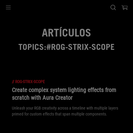
Accessibility links
Ir al contenido
Ayuda sobre accesibilidad
Ir al menú
ASUS Footer
ARTÍCULOS
TOPICS:#ROG-STRIX-SCOPE
//
ROG-STRIX-SCOPE
Create complex system lighting effects from
scratch with Aura Creator
Unleash your RGB creativity across a timeline with multiple layers
primed for custom effects that span multiple components.