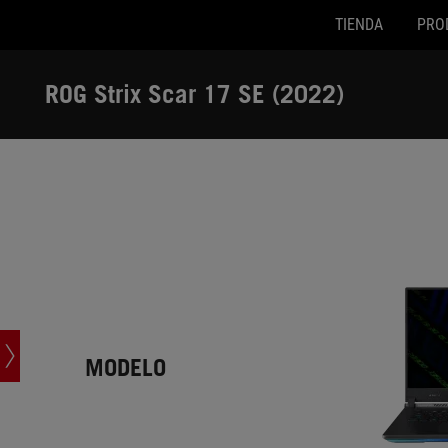
TIENDA
PRO
Accessibility links
SALTAR CONTENIDO
Ayuda de accesibilidad
Saltar al menú
ASUS Footer
ROG Strix Scar 17 SE (2022)
-
Especificaciones
MODELO