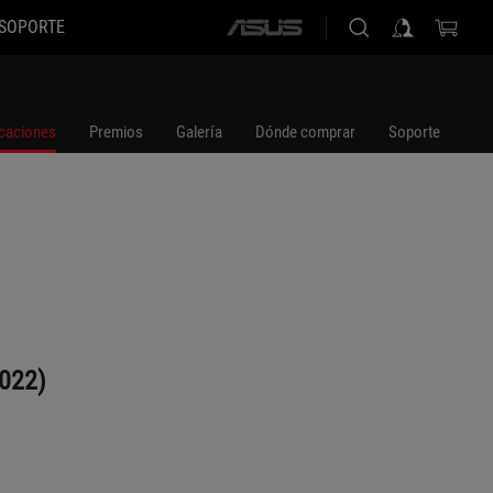
SOPORTE
ASUS
home
logo
icaciones
Premios
Galería
Dónde comprar
Soporte
2022)