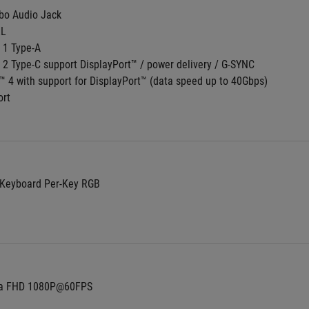
o Audio Jack
RL
 1 Type-A
 2 Type-C support DisplayPort™ / power delivery / G-SYNC
™ 4 with support for DisplayPort™ (data speed up to 40Gbps)
ort
t Keyboard Per-Key RGB
na FHD 1080P@60FPS