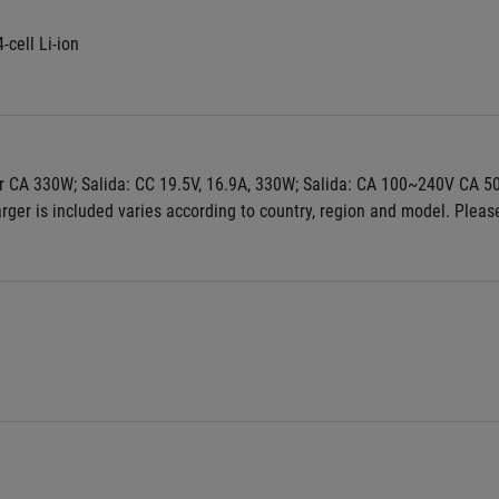
-cell Li-ion
r CA 330W; Salida: CC 19.5V, 16.9A, 330W; Salida: CA 100~240V CA 5
ger is included varies according to country, region and model. Please 