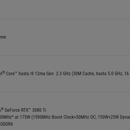
ome
®
el
®
A
 GeForce RTX™ 3080 Ti 
40MHz* at 175W (1590MHz Boost Clock+50MHz OC, 150W+25W Dynam
 GDDR6