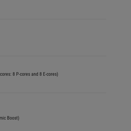
 Core™ hasta i9 12ma Gen  2.3 GHz (30M Cache, hasta 5.0 GHz, 16 cores: 8 P-cores and 8 E-cores)	
ic Boost)