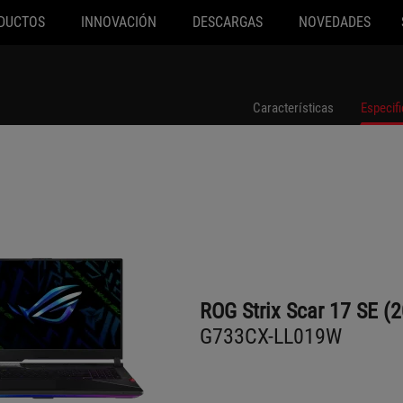
DUCTOS
INNOVACIÓN
DESCARGAS
NOVEDADES
G733CX-LL019W
Características
Especif
ROG Strix Scar 17 SE (
G733CX-LL019W