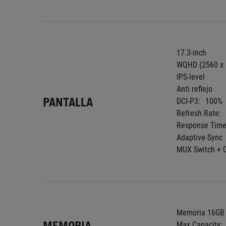
17.3-inch
WQHD (2560 x 
IPS-level
Anti reflejo
PANTALLA
DCI-P3:
100%
Refresh Rate:
Response Time
Adaptive-Sync
MUX Switch + 
Memoria 16GB 
MEMORIA
Max Capacity: