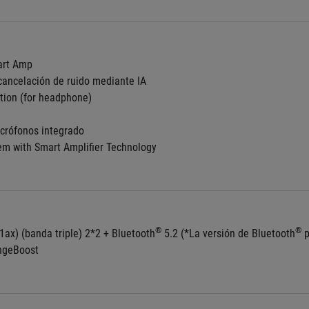
art Amp
cancelación de ruido mediante IA
ation (for headphone)
crófonos integrado
em with Smart Amplifier Technology
®
®
1ax) (banda triple) 2*2 + Bluetooth
 5.2 (*La versión de Bluetooth
 
angeBoost