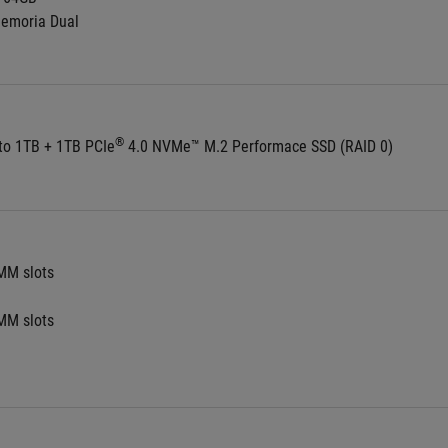
memoria Dual
®
o 1TB + 1TB PCIe
 4.0 NVMe™ M.2 Performace SSD (RAID 0)
MM slots
MM slots