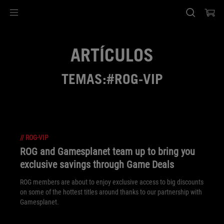
Accessibility links
SALTAR CONTENIDO
Ayuda de accesibilidad
Saltar al menú
ASUS Footer
ARTÍCULOS
TEMAS:#ROG-VIP
//
ROG-VIP
ROG and Gamesplanet team up to bring you
exclusive savings through Game Deals
ROG members are about to enjoy exclusive access to big discounts
on some of the hottest titles around thanks to our partnership with
Gamesplanet.