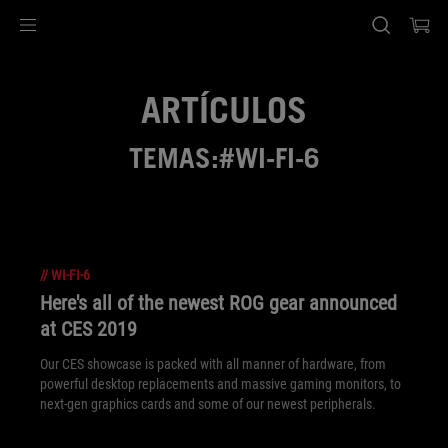
Accessibility links
SALTAR CONTENIDO
Ayuda de accesibilidad
Saltar al menú
ASUS Footer
ARTÍCULOS
TEMAS:#WI-FI-6
//
WI-FI-6
Here's all of the newest ROG gear announced
at CES 2019
Our CES showcase is packed with all manner of hardware, from
powerful desktop replacements and massive gaming monitors, to
next-gen graphics cards and some of our newest peripherals.