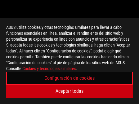
ASUS utiliza cookies y otras tecnologías similares para llevar a cabo
funciones esenciales en línea, analizar el rendimiento del sitio web y
personalizar su experiencia en línea con anuncios y otras características.
>
GAMING WI-FI 6
Si acepta todas las cookies y tecnologías similares, haga clic en "Aceptar
todas". Al hacer clic en "Configuración de cookies", podrá elegir qué
cookies permitir. También puede configurar las cookies haciendo clic en
"Configuración de cookies" al pie de página de los sitios web de ASUS.
OBTÉN LAS ÚLTIMAS OFERTAS Y MÁS
Consulte
Cookies y tecnologías similares
.
Configuración de cookies
REGISTRARSE
Aceptar todas
ACERCA DE ROG
HOME
NEWSROOM