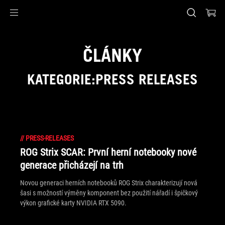
Accessibility links
Skip to content
Accessibility Help
Skip to Menu
ASUS Footer
ČLÁNKY
KATEGORIE:PRESS RELEASES
//
PRESS-RELEASES
ROG Strix SCAR: První herní notebooky nové
generace přicházejí na trh
Novou generaci herních notebooků ROG Strix charakterizují nová
šasi s možností výměny komponent bez použití nářadí i špičkový
výkon grafické karty NVIDIA RTX 5090.