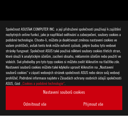
Společnost ASUSTeK COMPUTER INC. a její přidružené společnosti používají k zajištění
nezbytných online funkcí, jako je například ověřování a zabezpečení, soubory cookies a
podobné technologie. Chcete-li, můžete je deaktivovat změnou nastavení cookies ve
vašem prohlížeči, avšak tento krok může ovlivnit způsob, jakým budou tyto webové
stránky fungovat. Společnost ASUS také používá některé soubory cookies třetích stran,
které slouží k analytickým účelům, zacílení obsahu, reklamním účelům nebo použití ve
>
GAMING ARTICLES
>
PRESS RELEASES
videích. Své předvolby pro tyto typy cookies si můžete zvolit kliknutím na tlačítko zde.
Nastavení souborů cookies můžete také kdykoliv upravit kliknutím na „Nastavení
souborů cookies“ v zápatí webových stránek společnosti ASUS nebo skrze svůj webový
prohlížeč. Podrobné informace najdete v Zásadách ochrany osobních údajů společnosti
PODPOROVANÉ TYPY PLATEB
ASUS, část
„Cookies a podobné technologie“
.
Nastavení souborů cookies
ZÍSKEJTE NEJNOVĚJŠÍ NABÍDKY A DALŠÍ
Odmítnout vše
Přijmout vše
VYTVOŘIT
ÚČET