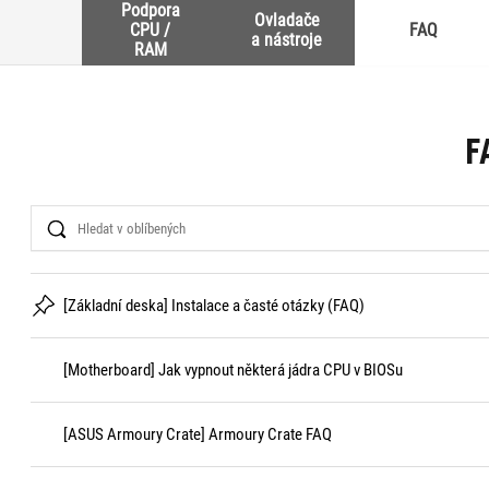
Podpora
Ovladače
CPU /
FAQ
a nástroje
RAM
F
Search
[Základní deska] Instalace a časté otázky (FAQ)
[Motherboard] Jak vypnout některá jádra CPU v BIOSu
[ASUS Armoury Crate] Armoury Crate FAQ