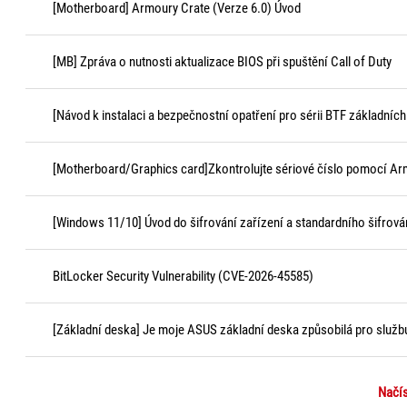
[Motherboard] Armoury Crate (Verze 6.0) Úvod
[MB] Zpráva o nutnosti aktualizace BIOS při spuštění Call of Duty
[Návod k instalaci a bezpečnostní opatření pro sérii BTF základních
[Motherboard/Graphics card]Zkontrolujte sériové číslo pomocí Ar
[Windows 11/10] Úvod do šifrování zařízení a standardního šifrová
BitLocker Security Vulnerability (CVE-2026-45585)
[Základní deska] Je moje ASUS základní deska způsobilá pro služ
Načís