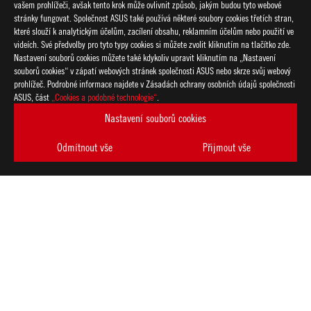
vašem prohlížeči, avšak tento krok může ovlivnit způsob, jakým budou tyto webové
stránky fungovat. Společnost ASUS také používá některé soubory cookies třetích stran,
které slouží k analytickým účelům, zacílení obsahu, reklamním účelům nebo použití ve
videích. Své předvolby pro tyto typy cookies si můžete zvolit kliknutím na tlačítko zde.
Nastavení souborů cookies můžete také kdykoliv upravit kliknutím na „Nastavení
souborů cookies“ v zápatí webových stránek společnosti ASUS nebo skrze svůj webový
prohlížeč. Podrobné informace najdete v Zásadách ochrany osobních údajů společnosti
ASUS, část
„Cookies a podobné technologie“
.
Nastavení souborů cookies
Odmítnout vše
Přijmout vše
Disclaimer
Výrobek (elektrické, elektronické zařízení, knoflíková baterie o
předpisy pro likvidaci elektronických výrobků.
Použití symbolů ochranných známek (TM, ®) na těchto webovýc
slogany jsou používány jako ochranné známky podle obecného 
a/nebo jiné zemi/regionu.
Dostupnost a funkce Wi-Fi 6E závisí na regulačních omezeních a
Termíny HDMI a HDMI High-Definition Multimedia Interface, H
registrované ochranné známky společnosti HDMI Licensing Admin
Produkty certifikované dle komise FCC (Federal Communicatio
Canada) budou produkty distribuovány ve Spojených státech a 