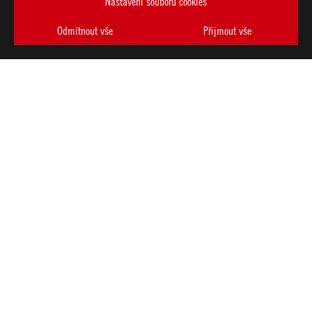
Nastavení souborů cookies
Odmítnout vše
Přijmout vše
ASUS
Footer
>
GAMING STREAMOVACÍ SADY
>
ROG CARNYX
AWARD
PODPOROVANÉ TYPY PLATEB
ZÍSKEJTE NEJNOVĚJŠÍ NABÍDKY A DALŠÍ
VYTVOŘIT
ÚČET
O SPOLEČNOSTI ROG
DOMŮ