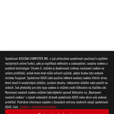
Společnost ASUSTeK COMPUTER INC. a její přidružené společnosti používají k zajištění
nezbytných online funkcí, jako je například ověřování a zabezpečení, soubory cookies a
podobné technologie. Chcete-li, můžete je deaktivovat změnou nastavení cookies ve
vašem prohlížeči, avšak tento krok může ovlivnit způsob, jakým budou tyto webové
stránky fungovat. Společnost ASUS také používá některé soubory cookies třetích stran,
které slouží k analytickým účelům, zacílení obsahu, reklamním účelům nebo použití ve
videích. Své předvolby pro tyto typy cookies si můžete zvolit kliknutím na tlačítko zde.
Nastavení souborů cookies můžete také kdykoliv upravit kliknutím na „Nastavení
souborů cookies“ v zápatí webových stránek společnosti ASUS nebo skrze svůj webový
prohlížeč. Podrobné informace najdete v Zásadách ochrany osobních údajů společnosti
ASUS, část
„Cookies a podobné technologie“
.