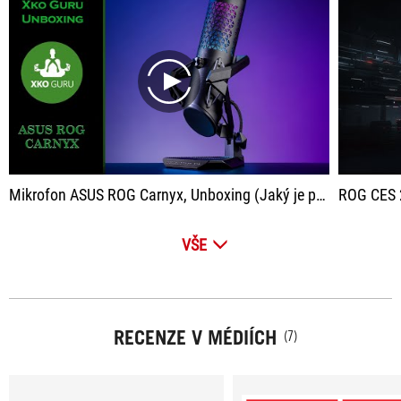
play
Mikrofon ASUS ROG Carnyx, Unboxing (Jaký je premiový mikrofon ROG?) XkoGuru
ROG CES 202
VŠE
RECENZE V MÉDIÍCH
(7)