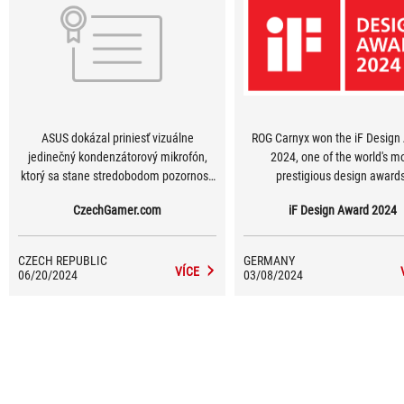
ASUS dokázal priniesť vizuálne
ROG Carnyx won the iF Design
jedinečný kondenzátorový mikrofón,
2024, one of the world's m
ktorý sa stane stredobodom pozornosti
prestigious design award
každého vášho streamu, dokáže váš
CzechGamer.com
iF Design Award 2024
hlas dostať do celého sveta, a to všetko
v nadpriemernej kvalite. Pre každého,
kto momentálne zháňa práve niečo
CZECH REPUBLIC
GERMANY
podobné a jeho prezentácia sa krúti
VÍCE
06/20/2024
03/08/2024
výhradne okolo hier, je Carnyx jasnou
voľbou.