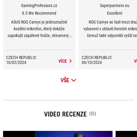
GamingProfessors.cz
Superparmeni.eu
8.5 We Recommend
Excellent
ASUS ROG Carnyx je jednoznačně
ROG Carnyx se řadí mezi dra
kvalitní mikrofon, který dokáže
vybavení v oblasti herních mikr
uspokojit zapálené hráče, streamery i
čemuž také odpovídá vyšší c
tvůrce audio obsahu. Vyšší cena
Můžeme však říci, že se jedn
odpovídá tomu, že se jedná o high-tech
skutečně high-end mikrofon, kte
zařízení, které je vhodné pro náročné
vhodný zejména pro streamer
CZECH REPUBLIC
CZECH REPUBLIC
VÍCE
V
10/02/2024
uživatele. Kvalitní zpracování spolu s
06/10/2024
náročné uživatele, kde kvali
vynikajícím záznamovým výkonem je
odpovídá ceně. Mikrofon nab
znát a v tomto ohledu budete
vynikající záznamový výkon a pr
VŠE
rozhodně spokojeni.
design.
VIDEO RECENZE
(31)