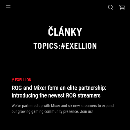
Accessibility links
Skip to content
Accessibility Help
Skip to Menu
ASUS Footer
ČLÁNKY
TOPICS:#EXELLION
//
EXELLION
ROG and Mixer form an elite partnership:
introducing the newest ROG streamers
We've partnered up with Mixer and six new streamers to expand
our growing gaming community presence. Join us!