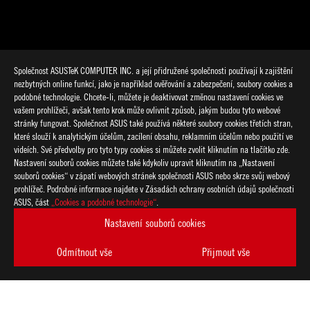
Společnost ASUSTeK COMPUTER INC. a její přidružené společnosti používají k zajištění
nezbytných online funkcí, jako je například ověřování a zabezpečení, soubory cookies a
podobné technologie. Chcete-li, můžete je deaktivovat změnou nastavení cookies ve
vašem prohlížeči, avšak tento krok může ovlivnit způsob, jakým budou tyto webové
stránky fungovat. Společnost ASUS také používá některé soubory cookies třetích stran,
které slouží k analytickým účelům, zacílení obsahu, reklamním účelům nebo použití ve
>
GAMING EXELLION
videích. Své předvolby pro tyto typy cookies si můžete zvolit kliknutím na tlačítko zde.
Nastavení souborů cookies můžete také kdykoliv upravit kliknutím na „Nastavení
souborů cookies“ v zápatí webových stránek společnosti ASUS nebo skrze svůj webový
prohlížeč. Podrobné informace najdete v Zásadách ochrany osobních údajů společnosti
PODPOROVANÉ TYPY PLATEB
ASUS, část
„Cookies a podobné technologie“
.
Nastavení souborů cookies
ZÍSKEJTE NEJNOVĚJŠÍ NABÍDKY A DALŠÍ
Odmítnout vše
Přijmout vše
VYTVOŘIT
ÚČET