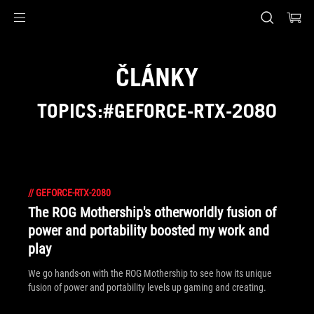
Accessibility links
Skip to content
Accessibility Help
Skip to Menu
ASUS Footer
ČLÁNKY
TOPICS:#GEFORCE-RTX-2080
//
GEFORCE-RTX-2080
The ROG Mothership's otherworldly fusion of
power and portability boosted my work and
play
We go hands-on with the ROG Mothership to see how its unique
fusion of power and portability levels up gaming and creating.