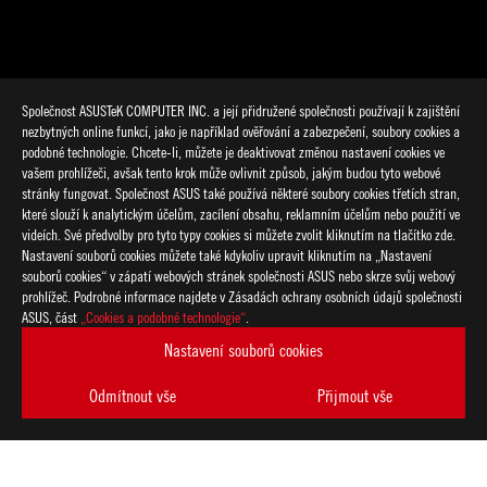
Společnost ASUSTeK COMPUTER INC. a její přidružené společnosti používají k zajištění
nezbytných online funkcí, jako je například ověřování a zabezpečení, soubory cookies a
podobné technologie. Chcete-li, můžete je deaktivovat změnou nastavení cookies ve
vašem prohlížeči, avšak tento krok může ovlivnit způsob, jakým budou tyto webové
stránky fungovat. Společnost ASUS také používá některé soubory cookies třetích stran,
které slouží k analytickým účelům, zacílení obsahu, reklamním účelům nebo použití ve
>
GAMING GEFORCE RTX 2080
videích. Své předvolby pro tyto typy cookies si můžete zvolit kliknutím na tlačítko zde.
Nastavení souborů cookies můžete také kdykoliv upravit kliknutím na „Nastavení
souborů cookies“ v zápatí webových stránek společnosti ASUS nebo skrze svůj webový
prohlížeč. Podrobné informace najdete v Zásadách ochrany osobních údajů společnosti
PODPOROVANÉ TYPY PLATEB
ASUS, část
„Cookies a podobné technologie“
.
Nastavení souborů cookies
ZÍSKEJTE NEJNOVĚJŠÍ NABÍDKY A DALŠÍ
Odmítnout vše
Přijmout vše
VYTVOŘIT
ÚČET