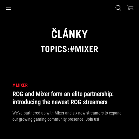
Accessibility links
Skip to content
Accessibility Help
Skip to Menu
ASUS Footer
ČLÁNKY
TOPICS:#MIXER
//
MIXER
ROG and Mixer form an elite partnership:
introducing the newest ROG streamers
We've partnered up with Mixer and six new streamers to expand
our growing gaming community presence. Join us!