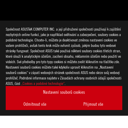
Společnost ASUSTeK COMPUTER INC. a její přidružené společnosti používají k zajištění
nezbytných online funkcí, jako je například ověřování a zabezpečení, soubory cookies a
podobné technologie. Chcete-li, můžete je deaktivovat změnou nastavení cookies ve
vašem prohlížeči, avšak tento krok může ovlivnit způsob, jakým budou tyto webové
stránky fungovat. Společnost ASUS také používá některé soubory cookies třetích stran,
které slouží k analytickým účelům, zacílení obsahu, reklamním účelům nebo použití ve
>
GAMING MIXER
videích. Své předvolby pro tyto typy cookies si můžete zvolit kliknutím na tlačítko zde.
Nastavení souborů cookies můžete také kdykoliv upravit kliknutím na „Nastavení
souborů cookies“ v zápatí webových stránek společnosti ASUS nebo skrze svůj webový
prohlížeč. Podrobné informace najdete v Zásadách ochrany osobních údajů společnosti
PODPOROVANÉ TYPY PLATEB
ASUS, část
„Cookies a podobné technologie“
.
Nastavení souborů cookies
ZÍSKEJTE NEJNOVĚJŠÍ NABÍDKY A DALŠÍ
Odmítnout vše
Přijmout vše
VYTVOŘIT
ÚČET