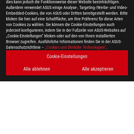
dies kann jedoch die Funktionsweise dieser Website beeinträchtigen.
Außerdem verwendet ASUS einige Analyse-, Targeting-/Werbe- und Video-
Embedded-Cookies, die von ASUS oder Dritten bereitgestellt werden. Bitte
klicken Sie hier auf eine Schaltfläche, um Ihre Präferenz für diese Arten
>
GAMING ARTICLES
>
GUIDES
von Cookies zu wählen. Sie können die Cookie-Einstellungen auch
jederzeit konfigurieren, indem Sie in der Fußzeile von ASUS-Websites auf
„Cookie-Einstellungen“ klicken oder auf den von Ihnen installierten
Browser zugreifen. Ausführliche Informationen finden Sie in der ASUS-
ERHALTEN SIE DIE NEUESTEN ANGEBOTE UND MEHR
Datenschutzrichtlinie –
„Cookies und ähnliche Technologien“
.
Cookie-Einstellungen
REGISTRIEREN
Alle ablehnen
Alle akzeptieren
ABOUT ROG
HOME
IMPRESSUM
NEWSROOM
facebook
twitter
youtube
instagram
tiktok
discord