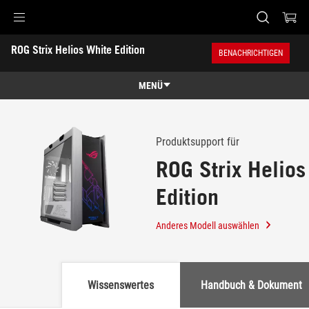
Accessibility links
ROG Strix Helios White Edition
Skip to content
Accessibility Help
Skip to Menu
ASUS Footer
BENACHRICHTIGEN
-
Support
MENÜ
Übersicht
Übersicht
Technische Daten
Produktsupport für
ROG Strix Helios
Awards
Edition
Galerie
Händler finden
Anderes Modell auswählen
Support
Wissenswertes
Handbuch & Dokument