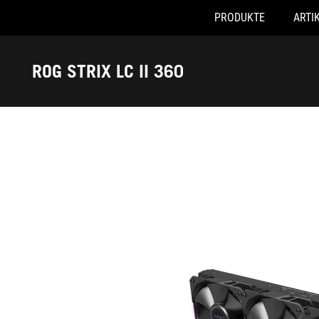
PRODUKTE
ARTI
Accessibility links
Skip to content
Accessibility Help
Skip to Menu
ASUS Footer
ROG STRIX LC II 360