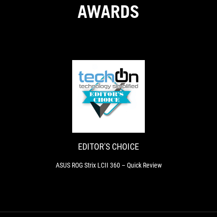
AWARDS
EDITOR'S
ASUS
CHOICE
ROG
Strix
LCII
360
EDITOR'S CHOICE
–
Quick
ASUS ROG Strix LCII 360 – Quick Review
Review