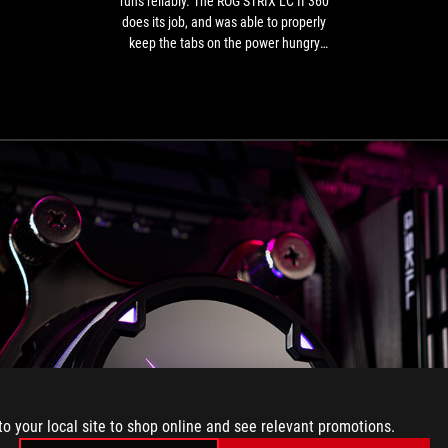
runs reliably. The ROG STRIX LC II 360
Intel
does its job, and was able to properly
Core
keep the tabs on the power hungry
i9-
flagship processor from Intel.
12900K
runs
reliably.
The
ROG
STRIX
LC
II
360
does
its
job,
and
was
able
to
properly
to your local site to shop online and see relevant promotions.
keep