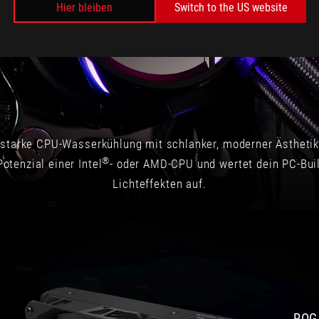
Hier bleiben
Switch to the US website
the
tabs
on
the
power
hungry
flagship
processor
from
ngsstarke CPU-Wasserkühlung mit schlanker, moderner Ästhet
Intel.
®
Potenzial einer Intel
- oder AMD-CPU und wertet dein PC-Buil
Lichteffekten auf.
ROG 