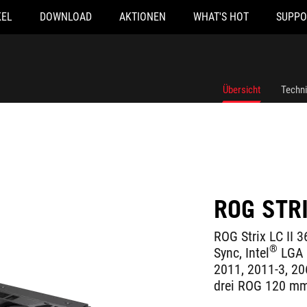
KEL
DOWNLOAD
AKTIONEN
WHAT'S HOT
SUPPO
Übersicht
Techn
ROG STRI
ROG Strix LC II 
®
Sync, Intel
LGA 1
2011, 2011-3, 2
drei ROG 120 mm