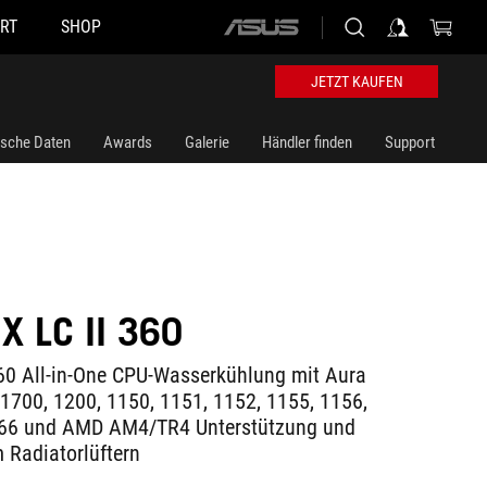
RT
SHOP
ASUS
home
logo
JETZT KAUFEN
ische Daten
Awards
Galerie
Händler finden
Support
X LC II 360
360 All-in-One CPU-Wasserkühlung mit Aura
700, 1200, 1150, 1151, 1152, 1155, 1156,
066 und AMD AM4/TR4 Unterstützung und
 Radiatorlüftern