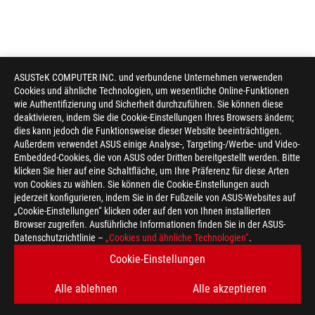
ASUSTeK COMPUTER INC. und verbundene Unternehmen verwenden
Cookies und ähnliche Technologien, um wesentliche Online-Funktionen
wie Authentifizierung und Sicherheit durchzuführen. Sie können diese
deaktivieren, indem Sie die Cookie-Einstellungen Ihres Browsers ändern;
dies kann jedoch die Funktionsweise dieser Website beeinträchtigen.
Außerdem verwendet ASUS einige Analyse-, Targeting-/Werbe- und Video-
Embedded-Cookies, die von ASUS oder Dritten bereitgestellt werden. Bitte
klicken Sie hier auf eine Schaltfläche, um Ihre Präferenz für diese Arten
von Cookies zu wählen. Sie können die Cookie-Einstellungen auch
jederzeit konfigurieren, indem Sie in der Fußzeile von ASUS-Websites auf
„Cookie-Einstellungen“ klicken oder auf den von Ihnen installierten
Browser zugreifen. Ausführliche Informationen finden Sie in der ASUS-
ASUS
Datenschutzrichtlinie –
„Cookies und ähnliche Technologien“
.
Footer
>
GAMING HEADSETS & AUDIO
>
ACCESSORIES
Cookie-Einstellungen
>
ROG THRONE II CORE GAMING HEADSET STAND
GALLERY
Alle ablehnen
Alle akzeptieren