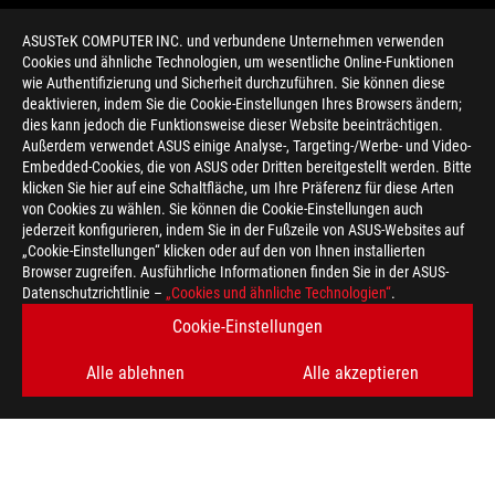
ASUSTeK COMPUTER INC. und verbundene Unternehmen verwenden
Cookies und ähnliche Technologien, um wesentliche Online-Funktionen
wie Authentifizierung und Sicherheit durchzuführen. Sie können diese
deaktivieren, indem Sie die Cookie-Einstellungen Ihres Browsers ändern;
dies kann jedoch die Funktionsweise dieser Website beeinträchtigen.
Außerdem verwendet ASUS einige Analyse-, Targeting-/Werbe- und Video-
Embedded-Cookies, die von ASUS oder Dritten bereitgestellt werden. Bitte
klicken Sie hier auf eine Schaltfläche, um Ihre Präferenz für diese Arten
>
GAMING GAMING GEAR
von Cookies zu wählen. Sie können die Cookie-Einstellungen auch
jederzeit konfigurieren, indem Sie in der Fußzeile von ASUS-Websites auf
„Cookie-Einstellungen“ klicken oder auf den von Ihnen installierten
Browser zugreifen. Ausführliche Informationen finden Sie in der ASUS-
ERHALTEN SIE DIE NEUESTEN ANGEBOTE UND MEHR
Datenschutzrichtlinie –
„Cookies und ähnliche Technologien“
.
Cookie-Einstellungen
REGISTRIEREN
Alle ablehnen
Alle akzeptieren
ABOUT ROG
HOME
IMPRESSUM