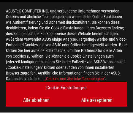
ASUSTeK COMPUTER INC. und verbundene Unternehmen verwenden
Cookies und ähnliche Technologien, um wesentliche Online-Funktionen
wie Authentifizierung und Sicherheit durchzuführen. Sie können diese
deaktivieren, indem Sie die Cookie-Einstellungen Ihres Browsers ändern;
dies kann jedoch die Funktionsweise dieser Website beeinträchtigen.
Außerdem verwendet ASUS einige Analyse-, Targeting-/Werbe- und Video-
Embedded-Cookies, die von ASUS oder Dritten bereitgestellt werden. Bitte
klicken Sie hier auf eine Schaltfläche, um Ihre Präferenz für diese Arten
>
GAMING GR701
von Cookies zu wählen. Sie können die Cookie-Einstellungen auch
jederzeit konfigurieren, indem Sie in der Fußzeile von ASUS-Websites auf
„Cookie-Einstellungen“ klicken oder auf den von Ihnen installierten
Browser zugreifen. Ausführliche Informationen finden Sie in der ASUS-
ERHALTEN SIE DIE NEUESTEN ANGEBOTE UND MEHR
Datenschutzrichtlinie –
„Cookies und ähnliche Technologien“
.
Cookie-Einstellungen
REGISTRIEREN
Alle ablehnen
Alle akzeptieren
ABOUT ROG
HOME
IMPRESSUM