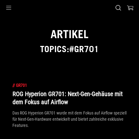
Accessibility links
Skip to content
Accessibility Help
Skip to Menu
ASUS Footer
ARTIKEL
TOPICS:#GR701
//
GR701
ROG Hyperion GR701: Next-Gen-Gehäuse mit
dem Fokus auf Airflow
Das ROG Hyperion GR701 wurde mit dem Fokus auf Airflow speziell
für Next-Gen-Hardware entwickelt und bietet zahlreiche exklusive
Features.