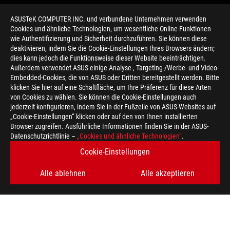
ASUSTeK COMPUTER INC. und verbundene Unternehmen verwenden
Cookies und ähnliche Technologien, um wesentliche Online-Funktionen
wie Authentifizierung und Sicherheit durchzuführen. Sie können diese
deaktivieren, indem Sie die Cookie-Einstellungen Ihres Browsers ändern;
dies kann jedoch die Funktionsweise dieser Website beeinträchtigen.
Außerdem verwendet ASUS einige Analyse-, Targeting-/Werbe- und Video-
Embedded-Cookies, die von ASUS oder Dritten bereitgestellt werden. Bitte
klicken Sie hier auf eine Schaltfläche, um Ihre Präferenz für diese Arten
>
GAMING ROG FLOW
von Cookies zu wählen. Sie können die Cookie-Einstellungen auch
jederzeit konfigurieren, indem Sie in der Fußzeile von ASUS-Websites auf
„Cookie-Einstellungen“ klicken oder auf den von Ihnen installierten
Browser zugreifen. Ausführliche Informationen finden Sie in der ASUS-
ERHALTEN SIE DIE NEUESTEN ANGEBOTE UND MEHR
Datenschutzrichtlinie –
„Cookies und ähnliche Technologien“
.
Cookie-Einstellungen
REGISTRIEREN
Alle ablehnen
Alle akzeptieren
ABOUT ROG
HOME
IMPRESSUM