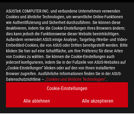
ASUSTeK COMPUTER INC. und verbundene Unternehmen verwenden
Cookies und ähnliche Technologien, um wesentliche Online-Funktionen
wie Authentifizierung und Sicherheit durchzuführen. Sie können diese
deaktivieren, indem Sie die Cookie-Einstellungen Ihres Browsers ändern;
dies kann jedoch die Funktionsweise dieser Website beeinträchtigen.
Außerdem verwendet ASUS einige Analyse-, Targeting-/Werbe- und Video-
Embedded-Cookies, die von ASUS oder Dritten bereitgestellt werden. Bitte
klicken Sie hier auf eine Schaltfläche, um Ihre Präferenz für diese Arten
>
GAMING VRAM-ZUWEISUNG
von Cookies zu wählen. Sie können die Cookie-Einstellungen auch
jederzeit konfigurieren, indem Sie in der Fußzeile von ASUS-Websites auf
„Cookie-Einstellungen“ klicken oder auf den von Ihnen installierten
Browser zugreifen. Ausführliche Informationen finden Sie in der ASUS-
ERHALTEN SIE DIE NEUESTEN ANGEBOTE UND MEHR
Datenschutzrichtlinie –
„Cookies und ähnliche Technologien“
.
Cookie-Einstellungen
REGISTRIEREN
Alle ablehnen
Alle akzeptieren
ABOUT ROG
HOME
IMPRESSUM