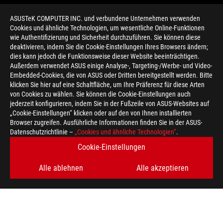
ASUSTeK COMPUTER INC. und verbundene Unternehmen verwenden
Cookies und ähnliche Technologien, um wesentliche Online-Funktionen
wie Authentifizierung und Sicherheit durchzuführen. Sie können diese
deaktivieren, indem Sie die Cookie-Einstellungen Ihres Browsers ändern;
dies kann jedoch die Funktionsweise dieser Website beeinträchtigen.
Außerdem verwendet ASUS einige Analyse-, Targeting-/Werbe- und Video-
Embedded-Cookies, die von ASUS oder Dritten bereitgestellt werden. Bitte
klicken Sie hier auf eine Schaltfläche, um Ihre Präferenz für diese Arten
>
GAMING WRITINGBULL
von Cookies zu wählen. Sie können die Cookie-Einstellungen auch
jederzeit konfigurieren, indem Sie in der Fußzeile von ASUS-Websites auf
„Cookie-Einstellungen“ klicken oder auf den von Ihnen installierten
Browser zugreifen. Ausführliche Informationen finden Sie in der ASUS-
ERHALTEN SIE DIE NEUESTEN ANGEBOTE UND MEHR
Datenschutzrichtlinie –
„Cookies und ähnliche Technologien“
.
Cookie-Einstellungen
REGISTRIEREN
Alle ablehnen
Alle akzeptieren
ABOUT ROG
HOME
IMPRESSUM