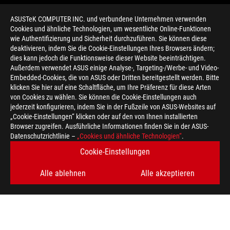
ASUSTeK COMPUTER INC. und verbundene Unternehmen verwenden
Cookies und ähnliche Technologien, um wesentliche Online-Funktionen
wie Authentifizierung und Sicherheit durchzuführen. Sie können diese
deaktivieren, indem Sie die Cookie-Einstellungen Ihres Browsers ändern;
dies kann jedoch die Funktionsweise dieser Website beeinträchtigen.
Außerdem verwendet ASUS einige Analyse-, Targeting-/Werbe- und Video-
Embedded-Cookies, die von ASUS oder Dritten bereitgestellt werden. Bitte
klicken Sie hier auf eine Schaltfläche, um Ihre Präferenz für diese Arten
>
GAMING X870
von Cookies zu wählen. Sie können die Cookie-Einstellungen auch
jederzeit konfigurieren, indem Sie in der Fußzeile von ASUS-Websites auf
„Cookie-Einstellungen“ klicken oder auf den von Ihnen installierten
Browser zugreifen. Ausführliche Informationen finden Sie in der ASUS-
ERHALTEN SIE DIE NEUESTEN ANGEBOTE UND MEHR
Datenschutzrichtlinie –
„Cookies und ähnliche Technologien“
.
Cookie-Einstellungen
REGISTRIEREN
Alle ablehnen
Alle akzeptieren
ABOUT ROG
HOME
IMPRESSUM