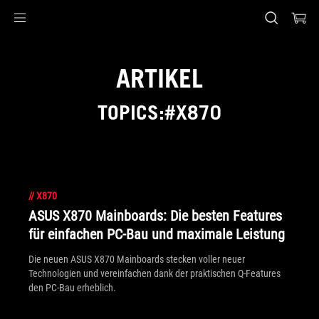
Accessibility links
Skip to content
Accessibility Help
Skip to Menu
ASUS Footer
ARTIKEL
TOPICS:#X870
//
X870
ASUS X870 Mainboards: Die besten Features
für einfachen PC-Bau und maximale Leistung
Die neuen ASUS X870 Mainboards stecken voller neuer
Technologien und vereinfachen dank der praktischen Q-Features
den PC-Bau erheblich.