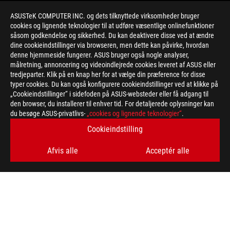
ASUSTeK COMPUTER INC. og dets tilknyttede virksomheder bruger
cookies og lignende teknologier til at udføre væsentlige onlinefunktioner
såsom godkendelse og sikkerhed. Du kan deaktivere disse ved at ændre
dine cookieindstillinger via browseren, men dette kan påvirke, hvordan
denne hjemmeside fungerer. ASUS bruger også nogle analyser,
målretning, annoncering og videoindlejrede cookies leveret af ASUS eller
>
GAMING ATX 3.0
tredjeparter. Klik på en knap her for at vælge din præference for disse
typer cookies. Du kan også konfigurere cookieindstillinger ved at klikke på
„Cookieindstillinger“ i sidefoden på ASUS-websteder eller få adgang til
den browser, du installerer til enhver tid. For detaljerede oplysninger kan
FÅ DE SENESTE TILBUD OG MEGET MERE
du besøge ASUS-privatlivs-
„cookies og lignende teknologier“
.
Cookieindstilling
SIGN UP
Afvis alle
Acceptér alle
ABOUT ROG
HOME
NEWSROOM