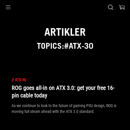
Accessibility links
Skip to content
Accessibility Help
Skip to Menu
ASUS Footer
ARTIKLER
TOPICS:#ATX-30
//
ATX-30
ROG goes all-in on ATX 3.0: get your free 16-
pin cable today
As we continue to look to the future of gaming PSU design, ROG is
moving full steam ahead with the ATX 3.0 standard.