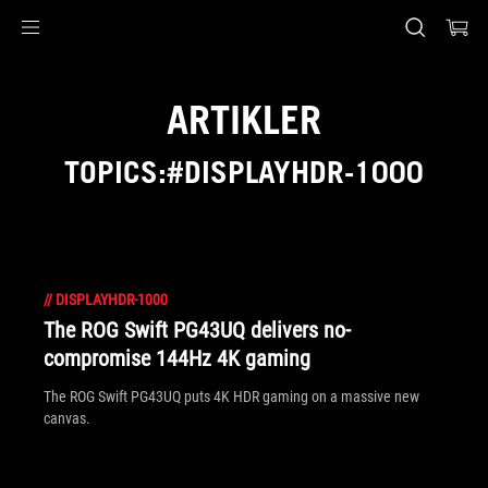
Accessibility links
Skip to content
Accessibility Help
Skip to Menu
ASUS Footer
ARTIKLER
TOPICS:#DISPLAYHDR-1000
//
DISPLAYHDR-1000
The ROG Swift PG43UQ delivers no-
compromise 144Hz 4K gaming
The ROG Swift PG43UQ puts 4K HDR gaming on a massive new
canvas.