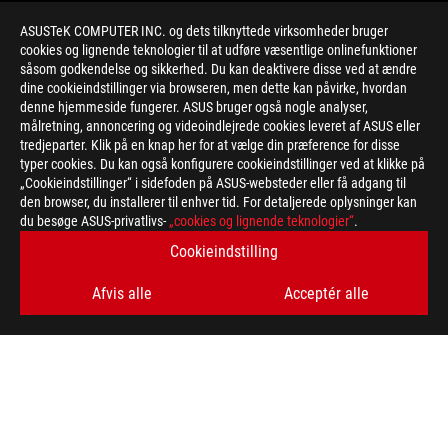
ASUSTeK COMPUTER INC. og dets tilknyttede virksomheder bruger
cookies og lignende teknologier til at udføre væsentlige onlinefunktioner
såsom godkendelse og sikkerhed. Du kan deaktivere disse ved at ændre
dine cookieindstillinger via browseren, men dette kan påvirke, hvordan
denne hjemmeside fungerer. ASUS bruger også nogle analyser,
målretning, annoncering og videoindlejrede cookies leveret af ASUS eller
>
GAMING DISPLAYHDR 1000
tredjeparter. Klik på en knap her for at vælge din præference for disse
typer cookies. Du kan også konfigurere cookieindstillinger ved at klikke på
„Cookieindstillinger“ i sidefoden på ASUS-websteder eller få adgang til
den browser, du installerer til enhver tid. For detaljerede oplysninger kan
FÅ DE SENESTE TILBUD OG MEGET MERE
du besøge ASUS-privatlivs-
„cookies og lignende teknologier“
.
Cookieindstilling
SIGN UP
Afvis alle
Acceptér alle
ABOUT ROG
HOME
NEWSROOM