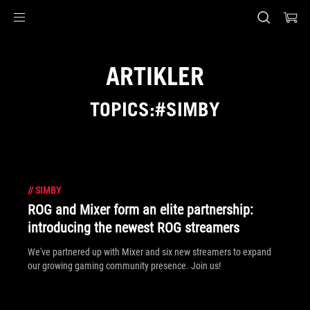
Accessibility links
Skip to content
Accessibility Help
Skip to Menu
ASUS Footer
ARTIKLER
TOPICS:#SIMBY
//
SIMBY
ROG and Mixer form an elite partnership:
introducing the newest ROG streamers
We've partnered up with Mixer and six new streamers to expand
our growing gaming community presence. Join us!