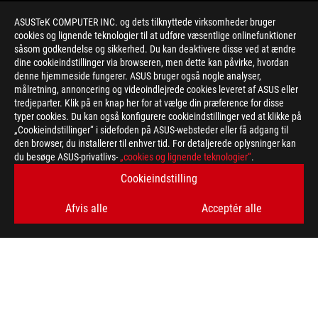
ASUSTeK COMPUTER INC. og dets tilknyttede virksomheder bruger
cookies og lignende teknologier til at udføre væsentlige onlinefunktioner
såsom godkendelse og sikkerhed. Du kan deaktivere disse ved at ændre
dine cookieindstillinger via browseren, men dette kan påvirke, hvordan
denne hjemmeside fungerer. ASUS bruger også nogle analyser,
målretning, annoncering og videoindlejrede cookies leveret af ASUS eller
>
GAMING SIMBY
tredjeparter. Klik på en knap her for at vælge din præference for disse
typer cookies. Du kan også konfigurere cookieindstillinger ved at klikke på
„Cookieindstillinger“ i sidefoden på ASUS-websteder eller få adgang til
den browser, du installerer til enhver tid. For detaljerede oplysninger kan
FÅ DE SENESTE TILBUD OG MEGET MERE
du besøge ASUS-privatlivs-
„cookies og lignende teknologier“
.
Cookieindstilling
SIGN UP
Afvis alle
Acceptér alle
ABOUT ROG
HOME
NEWSROOM