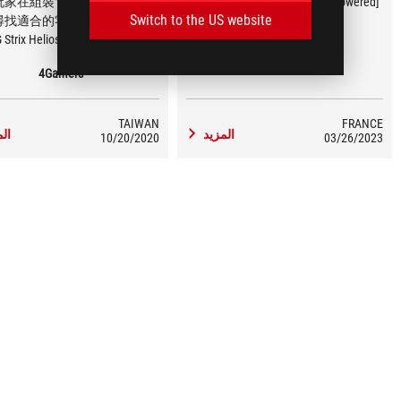
玩家在組裝電腦時都需要東奔
[Build] PC GAMER ROG White Powered
Switch to the US website
尋找適合的零組件信仰，這次
by ASUS
Strix Helios White Edition 潮競
Pause Hardware
競主機雖然並未實際在通路販
4Gamers
機套裝，但玩家可以依照這次
的機種為藍本，參考我們配置
造屬於自己的白色信仰主機。
TAIWAN
FRANCE
方面，全白設計外觀在電競文
المزيد
الم
10/20/2020
03/26/2023
一眾非黑即紅的世界裡也格外
，簡約外觀搭配整套白色電競
件，讓整台主機非常有一致
搭配 RGB 燈效的輔助下顯露
！ 高階處理器和顯示
玩家打 Game 需求，內建 1TB
e PCIe SSD 兼顧容量和讀寫速
GB DDR4 記憶體對一般主流遊
剛剛好， 850W 金牌電供應付
或是創作者相關的不同高壓環
想打造出一台發揮信
效能的電競主機，參考這台
Strix Helios 潮境白水冷電競主機
會是一個滿不錯的方向，論外