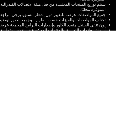
المتوفرة محليًا.
جميع المواصفات عرضة للتغيير دون إشعار مسبق. يرجى مراجعة ا
تختلف المواصفات والميزات حسب الطراز ، وجميع الصور توضيح
لون ثنائي الفينيل متعدد الكلور وإصدارات البرامج المجمعة عرضة
أسماء العلامات التجارية والمنتجات المذكورة هي علامات تجارية ل
ما لم يُنص على خلاف ذلك ، تستند جميع مطالبات الأداء إلى الأدا
التشغيل الخاصة بك.
ASUS
Footer
>
GAMING وحدات تحكم
>
 XBOX WIRELESS CONTROLLER
أنواع الدفع المدعومة
الصفحة الرئيسية
ROG عن
NEWSROOM