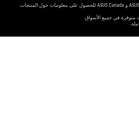
سيتم توزيع المنتجات المعتمدة من قبل هيئة الاتصالات الفيدرالية و Industry Canada في الولايات المتحدة وكندا. يرجى زيارة مواقع ASUS USA و ASUS Canada للحصول على معلومات حول المنتجات
 متوفرة في جميع الأسواق.
لة.
ا في ذلك سرعة معالجة الجهاز المضيف وسمات الملفات وعوامل أخرى متعلقة بتكوين النظام وبيئة
احصل على أحدث العروض والمزيد
التسجيل
youtube
instagram
twitter
facebook