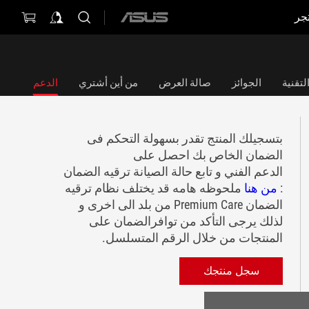
جر
ASUS
home
logo
تقنية
الجوائز
صالة العرض
من أين أشتري
الدعم
بتسجيلك المنتج تقدر بسهولة التحكم فى
الضمان الخاص بك احصل على
الدعم الفني و تابع حالة الصيانة ترقيه الضمان
:
من هنا
ملحوظه هامه قد يختلف نظام ترقيه
الضمان Premium Care من بلد الى اخرى و
لذلك يرجى التأكد من توافرالضمان على
المنتجات من خلال الرقم المتسلسل.
سجل منتجك