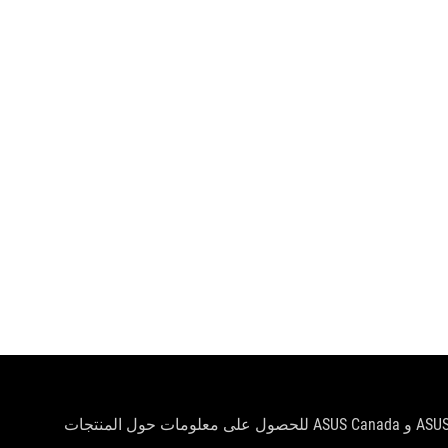
سيتم توزيع المنتجات المعتمدة من قبل هيئة الاتصالات الفيدرالية و Industry Canada في الولايات المتحدة وكندا. يرجى زيارة مواقع ASUS USA و ASUS Canada للحصول على معلومات حول المنتجات