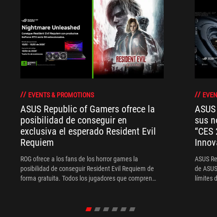
EVENTS & PROMOTIONS
EVEN
ASUS Republic of Gamers ofrece la
ASUS 
posibilidad de conseguir en
sus n
exclusiva el esperado Resident Evil
“CES 
Requiem
Innov
ROG ofrece a los fans de los horror games la
ASUS Rep
posibilidad de conseguir Resident Evil Requiem de
de ASUS 
forma gratuita. Todos los jugadores que compren
límites 
portátiles u ordenadores de sobremesa con
present
tecnología GeForce RTX serie 50 antes del 16 de
en su ev
marzo de 2026 recibirán uno de los juegos más
Atrévete
esperados del año.
mundial