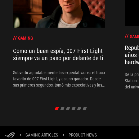
GAM
GAMING
Repub
Como un buen espía, 007 First Light
años 
siempre va un paso por delante de ti
hard
Subvertir agradablemente las expectativas es el truco
De la pr
favorito de 007 First Light, y es uno ganador. Desde
Station:
sus primeros segundos, tomó mis expectativas y las
del uni
tiró por la ventana, ya que el juego empezó con Bond
no como espía, sino como tripulante de la Marina.
Simplemente aparece en el radar del MI6 después de
verse envuelto en una de sus operaciones.
>
GAMING ARTICLES
>
PRODUCT NEWS