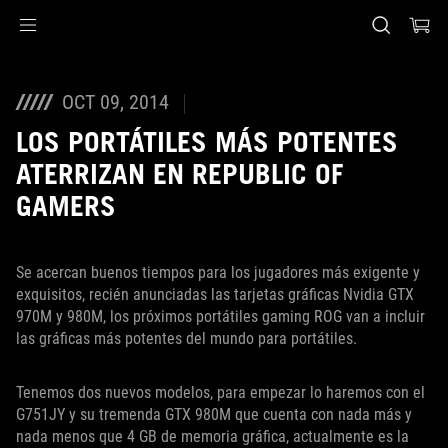
Accessibility links
Saltar al contenido
Ayuda de accesibilidad
Saltar al menú
ASUS Footer
OCT 09, 2014
LOS PORTÁTILES MÁS POTENTES
ATERRIZAN EN REPUBLIC OF
GAMERS
Se acercan buenos tiempos para los jugadores más exigente y
exquisitos, recién anunciadas las tarjetas gráficas Nvidia GTX
970M y 980M, los próximos portátiles gaming ROG van a incluir
las gráficas más potentes del mundo para portátiles.
Tenemos dos nuevos modelos, para empezar lo haremos con el
G751JY y su tremenda GTX 980M que cuenta con nada más y
nada menos que 4 GB de memoria gráfica, actualmente es la