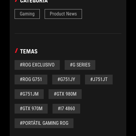
CATEGORÍA
Gaming
Product News
TEMAS
#ROG EXCLUSIVO
#G SERIES
#ROG G751
#G751JY
#J751JT
#G751JM
#GTX 980M
#GTX 970M
#I7 4860
#PORTÁTIL GAMING ROG